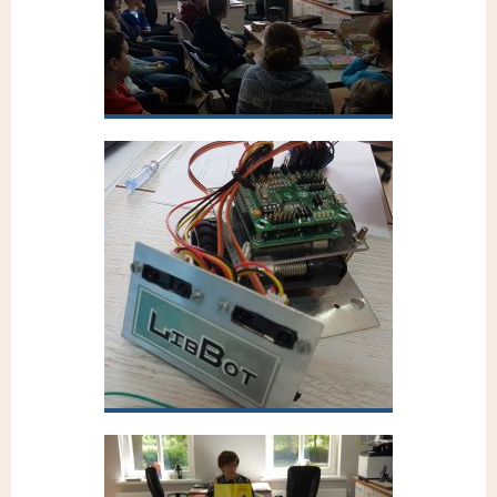
Przejdź do galerii
Wizyta Klasy VI z Roksaną Łakomy (27.02.2019)
Przejdź do galerii
MiniSumo walki robotów na UTP (25.04.2019)