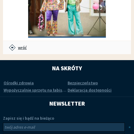
03.04.17r.
Przejdź do galerii
wróć
POWITANIE WIOSNY W RYTMIE DISCO, 21.03.2017r.
POWITANIE WIOSNY W RYTMIE
NA SKRÓTY
DISCO, 21.03.2017r. fot. Jacek Anioł
Ośrodki zdrowia
Bezpieczeństwo
Wypożyczalnie sprzętu na łabiszyńskiej wyspie
Deklaracja dostępności
Przejdź do galerii
NEWSLETTER
Zapisz się i bądź na bieżąco
Newsletter
Twój adres e-mail
*