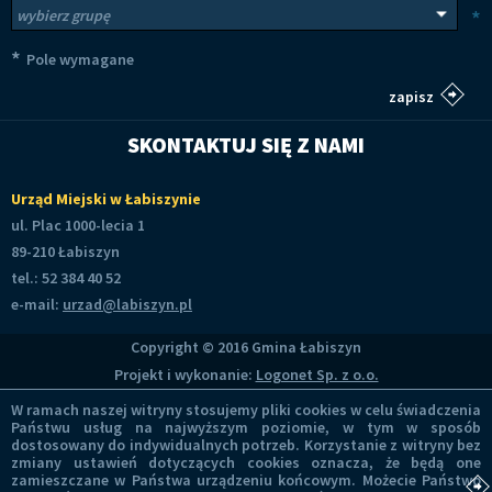
Wybierz grupy tematyczne
*
*
Pole wymagane
SKONTAKTUJ SIĘ Z NAMI
Urząd Miejski w Łabiszynie
ul. Plac 1000-lecia 1
89-210 Łabiszyn
tel.: 52 384 40 52
e-mail:
urzad@labiszyn.pl
Copyright © 2016 Gmina Łabiszyn
Projekt i wykonanie:
Logonet Sp. z o.o.
W ramach naszej witryny stosujemy pliki cookies w celu świadczenia
Państwu usług na najwyższym poziomie, w tym w sposób
dostosowany do indywidualnych potrzeb. Korzystanie z witryny bez
zmiany ustawień dotyczących cookies oznacza, że będą one
zamieszczane w Państwa urządzeniu końcowym. Możecie Państwo