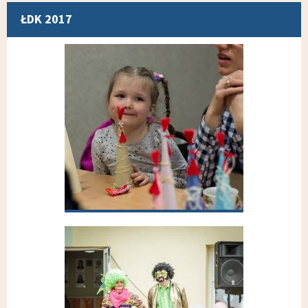
ŁDK 2017
Wybierz inną galerię z grupy
WARSZTATY WIELKANOCNE 2017
WARSZTATY WIELKANOCNE DLA
DZIECI WRAZ Z OPIEKUNAMI,