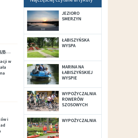
JEZIORO
SMERZYN
Wypożyczalnia sprzętu OTWARTA!
ŁABISZYŃSKA
WYSPA
SIŁOWNIA ZEWNĘTRZNA W LUBOSTRONIU
acji w
MARINA NA
ała
ŁABISZYŃSKIEJ
ona
WYSPIE
WYPOŻYCZALNIA
ROWERÓW
SZOSOWYCH
ców i
WYPOŻYCZALNIA
nad
a