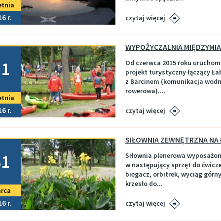
etnia
16
czytaj więcej
no
01
Od czerwca 2015 roku uruchom
projekt turystyczny łączący Ła
z Barcinem (komunikacja wod
rowerowa)....
etnia
16
czytaj więcej
no
31
Siłownia plenerowa wyposażon
w następujący sprzęt do ćwicz
biegacz, orbitrek, wyciąg górny
krzesło do...
rca
16
czytaj więcej