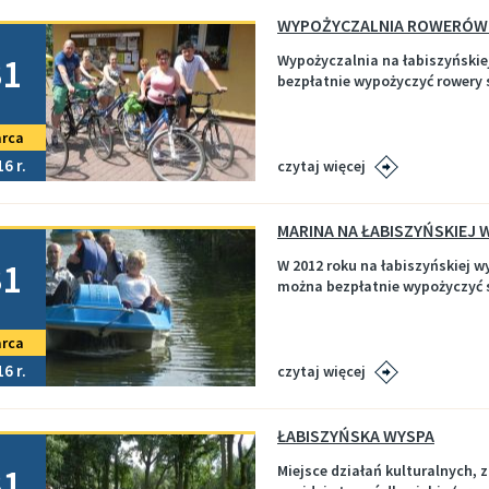
WYPOŻYCZALNIA ROWERÓW
no
31
Wypożyczalnia na łabiszyńskiej
bezpłatnie wypożyczyć rowery 
rca
16
czytaj więcej
MARINA NA ŁABISZYŃSKIEJ 
no
31
W 2012 roku na łabiszyńskiej w
można bezpłatnie wypożyczyć s
rca
16
czytaj więcej
ŁABISZYŃSKA WYSPA
no
31
Miejsce działań kulturalnych, 