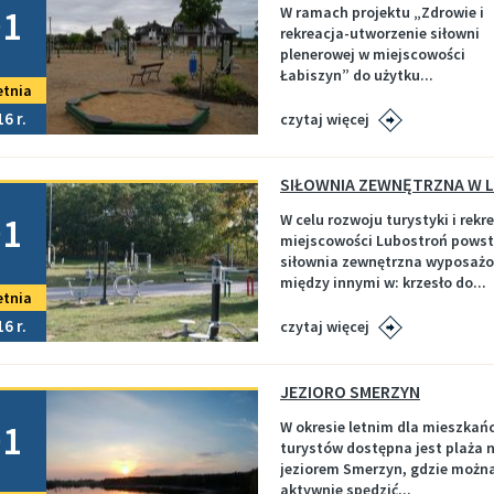
01
W ramach projektu „Zdrowie i
rekreacja-utworzenie siłowni
plenerowej w miejscowości
Łabiszyn” do użytku...
etnia
16
czytaj więcej
Marina i wypozyczalnia - godziny otwarcia w sezonie 2026
Plan zajęć sportowych ŁDK- październik 2025/marzec 2026 (STADION)
no
01
W celu rozwoju turystyki i rekre
kuł
miejscowości Lubostroń powst
siłownia zewnętrzna wyposaż
między innymi w: krzesło do...
etnia
16
czytaj więcej
JEZIORO SMERZYN
no
01
W okresie letnim dla mieszkań
turystów dostępna jest plaża 
jeziorem Smerzyn, gdzie możn
aktywnie spędzić...