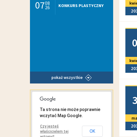
07
08
kwi
KONKURS PLASTYCZNY
26
20
Doda
kwi
20
pokaż wszystkie
Doda
MAPA INTERAKTYWNA
Ta strona nie może poprawnie
wczytać Map Google.
ma
20
Czy jesteś
OK
właścicielem tej
witryny?