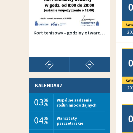
kwi
20
Otwarcie wypożyczalni sprzętu na łabiszyńskiej wyspie - 1 maja 2019r.
Kort tenisowy - godziny otwarcia w sezonie 2026
Doda
pokaż poprzedni artykuł
pokaż następny arty
kwi
KALENDARZ
20
03
08
Wspólne sadzenie
26
roślin miododajnych
Doda
04
08
Warsztaty
26
pszczelarskie