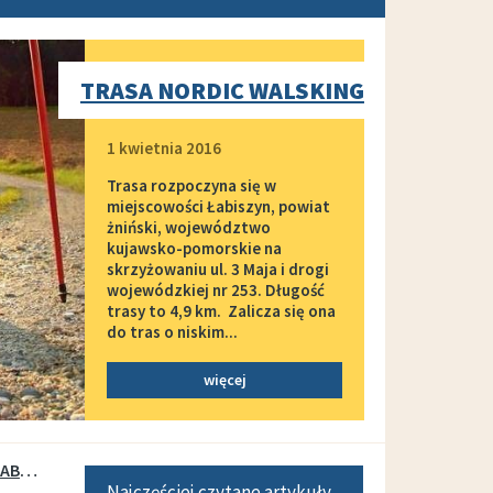
TRASA NORDIC WALSKING
Dodano
1 kwietnia 2016
Trasa rozpoczyna się w
miejscowości Łabiszyn, powiat
żniński, województwo
kujawsko-pomorskie na
skrzyżowaniu ul. 3 Maja i drogi
wojewódzkiej nr 253. Długość
trasy to 4,9 km. Zalicza się ona
do tras o niskim...
więcej
SIŁOWNIA ZEWNĘTRZNA W ŁABISZYNIE (ul. Szeroka)
Najczęściej czytane artykuły