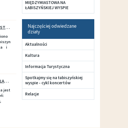
MIĘDZYMIASTOWA NA
ŁABISZYŃSKIEJ WYSPIE
Najczęściej odwiedzane
WYPOŻYCZALNIA MIĘDZYMIASTOWA NA ŁABISZYŃSKIEJ WYSPIE
działy
iono
biszyn
Aktualności
na i
Kultura
Informacja Turystyczna
Spotkajmy się na łabiszyńskiej
SIŁOWNIA ZEWNĘTRZNA NA ŁABISZYŃSKIEJ WYSPIE
wyspie - cykl koncertów
a jest
Relacje
eń:
,