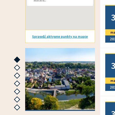
Doda
ma
Sprawdź aktywne punkty na mapie
20
GALERIE ZDJĘĆ
Doda
następne
następne
następne
ma
następne
20
następne
następne
Doda
następne