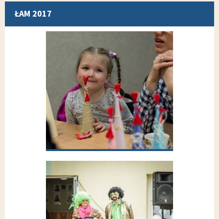
ŁAM 2017
Wybierz inną galerię z grupy
WARSZTATY WIELKANOCNE 2017
WARSZTATY WIELKANOCNE DLA
DZIECI WRAZ Z OPIEKUNAMI,