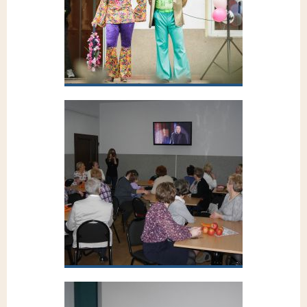
03.04.17r.
Przejdź do galerii
POWITANIE WIOSNY W RYTMIE DISCO, 21.03.2017r.
POWITANIE WIOSNY W RYTMIE
DISCO, 21.03.2017r. fot. Jacek Anioł
Przejdź do galerii
"Kobiety ja te kwiaty"- spotkanie dla Pań z okazji Dnia Kobiet 06.03.17r.