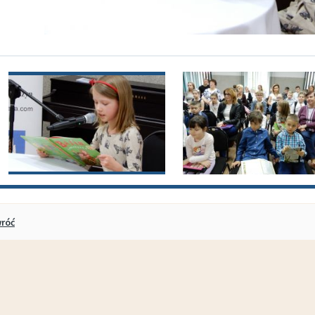
pokaż poprzednie zdjęcia
róć