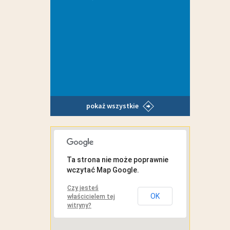
pokaż wszystkie
MAPA INTERAKTYWNA
Ta strona nie może poprawnie
wczytać Map Google.
Czy jesteś
OK
właścicielem tej
witryny?