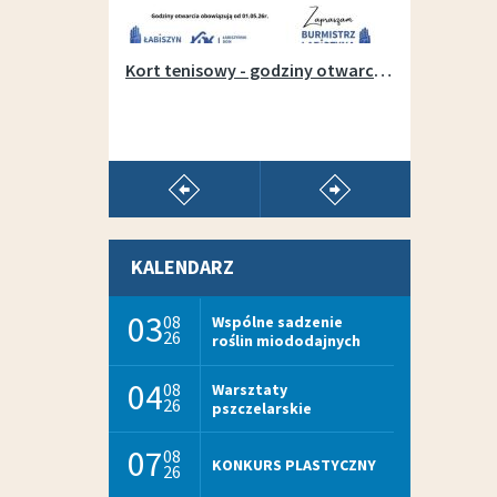
Otwarcie wypożyczalni sprzętu na łabiszyńskiej wyspie - 1 maja 2019r.
Kort tenisowy - godziny otwarcia w sezonie 2026
pokaż poprzedni artykuł
pokaż następny arty
KALENDARZ
03
08
Wspólne sadzenie
26
roślin miododajnych
04
08
Warsztaty
26
pszczelarskie
07
08
KONKURS PLASTYCZNY
26