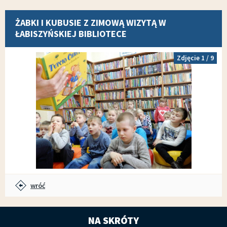
ŻABKI I KUBUSIE Z ZIMOWĄ WIZYTĄ W
ŁABISZYŃSKIEJ BIBLIOTECE
Zdjęcie
1
/ 9
wróć
NA SKRÓTY