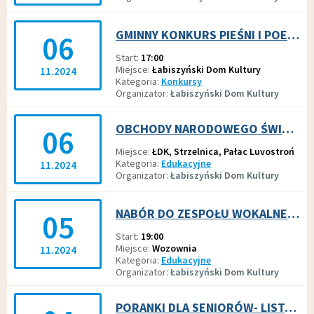
GMINNY KONKURS PIEŚNI I POEZJI PATRIOTYCZNEJ "PRO PATRIA"
06
Start
17:00
Miejsce
Łabiszyński Dom Kultury
11.2024
Kategoria
Konkursy
Organizator
Łabiszyński Dom Kultury
OBCHODY NARODOWEGO ŚWIĘTA NIEPODLEGŁOŚCI
06
Miejsce
ŁDK, Strzelnica, Pałac Luvostroń
Kategoria
Edukacyjne
11.2024
Organizator
Łabiszyński Dom Kultury
NABÓR DO ZESPOŁU WOKALNEGO DOROSŁYCH
05
Start
19:00
Miejsce
Wozownia
11.2024
Kategoria
Edukacyjne
Organizator
Łabiszyński Dom Kultury
PORANKI DLA SENIORÓW- LISTOPAD 2024