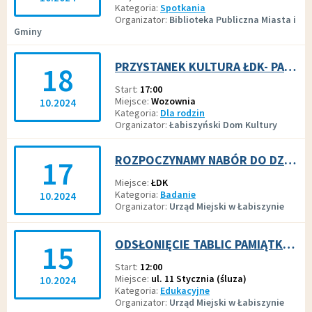
Kategoria
Spotkania
Organizator
Biblioteka Publiczna Miasta i
Gminy
PRZYSTANEK KULTURA ŁDK- PAŹDZIERNIK 2024
18
Start
17:00
Miejsce
Wozownia
10.2024
Kategoria
Dla rodzin
Organizator
Łabiszyński Dom Kultury
ROZPOCZYNAMY NABÓR DO DZIENNEGO DOMU POMOCY W SMERZYNIE
17
Miejsce
ŁDK
Kategoria
Badanie
10.2024
Organizator
Urząd Miejski w Łabiszynie
ODSŁONIĘCIE TABLIC PAMIĄTKOWYCH POŚWIĘCONYCH POWSTAŃCOM WIELKOPOLSKIM 1918-1919
15
Start
12:00
Miejsce
ul. 11 Stycznia (śluza)
10.2024
Kategoria
Edukacyjne
Organizator
Urząd Miejski w Łabiszynie