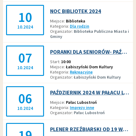
NOC BIBLIOTEK 2024
10
Miejsce
Biblioteka
Kategoria
Dla rodzin
10.2024
Organizator
Biblioteka Publiczna Miasta i
Gminy
PORANKI DLA SENIORÓW- PAŹDZIERNIK 2024
07
Start
10:00
Miejsce
Łabiszyński Dom Kultury
10.2024
Kategoria
Rekreacyjne
Organizator
Łabiszyński Dom Kultury
PAŹDZIERNIK 2024 W PAŁACU LUBOSTROŃ
06
Miejsce
Pałac Lubostroń
Kategoria
Imprezy inne
10.2024
Organizator
Pałac Lubostroń
PLENER RZEŹBIARSKI OD 19 WRZEŚNIA 2024R.
19