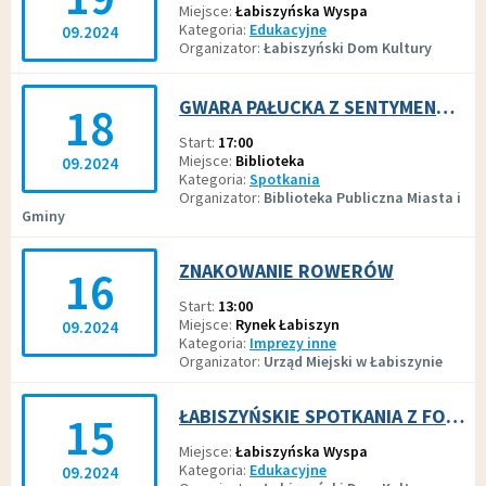
Miejsce
Łabiszyńska Wyspa
Kategoria
Edukacyjne
09.2024
Organizator
Łabiszyński Dom Kultury
GWARA PAŁUCKA Z SENTYMENTEM I HUMOREM
18
Start
17:00
Miejsce
Biblioteka
09.2024
Kategoria
Spotkania
Organizator
Biblioteka Publiczna Miasta i
Gminy
ZNAKOWANIE ROWERÓW
16
Start
13:00
Miejsce
Rynek Łabiszyn
09.2024
Kategoria
Imprezy inne
Organizator
Urząd Miejski w Łabiszynie
ŁABISZYŃSKIE SPOTKANIA Z FOLKLOREM
15
Miejsce
Łabiszyńska Wyspa
Kategoria
Edukacyjne
09.2024