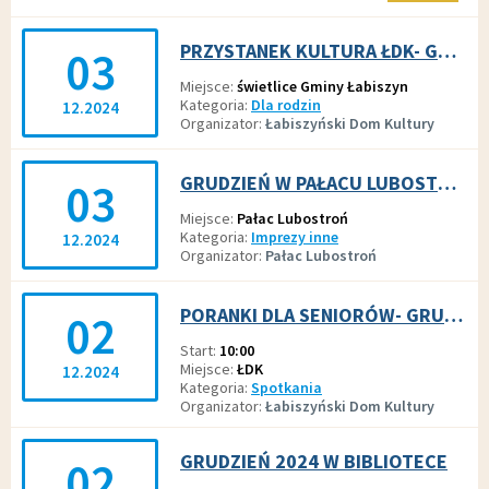
PRZYSTANEK KULTURA ŁDK- GRUDZIEŃ 2024
03
Miejsce
świetlice Gminy Łabiszyn
Kategoria
Dla rodzin
12.2024
Organizator
Łabiszyński Dom Kultury
GRUDZIEŃ W PAŁACU LUBOSTROŃ
03
Miejsce
Pałac Lubostroń
Kategoria
Imprezy inne
12.2024
Organizator
Pałac Lubostroń
PORANKI DLA SENIORÓW- GRUDZIEŃ 2024
02
Start
10:00
Miejsce
ŁDK
12.2024
Kategoria
Spotkania
Organizator
Łabiszyński Dom Kultury
GRUDZIEŃ 2024 W BIBLIOTECE
02