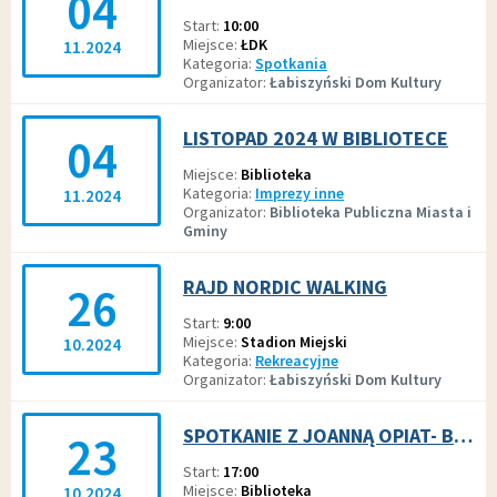
04
Start
10:00
Miejsce
ŁDK
11.2024
Kategoria
Spotkania
Organizator
Łabiszyński Dom Kultury
LISTOPAD 2024 W BIBLIOTECE
04
Miejsce
Biblioteka
Kategoria
Imprezy inne
11.2024
Organizator
Biblioteka Publiczna Miasta i
Gminy
RAJD NORDIC WALKING
26
Start
9:00
Miejsce
Stadion Miejski
10.2024
Kategoria
Rekreacyjne
Organizator
Łabiszyński Dom Kultury
SPOTKANIE Z JOANNĄ OPIAT- BOJAROWSKĄ
23
Start
17:00
Miejsce
Biblioteka
10.2024