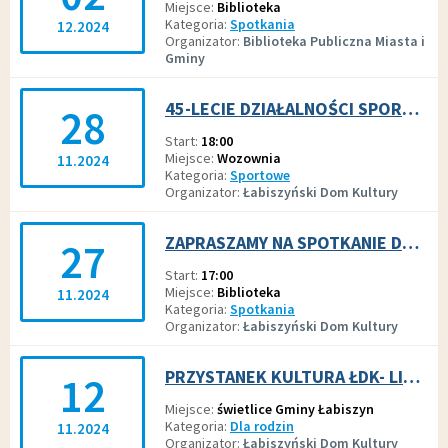
Miejsce
Biblioteka
Kategoria
Spotkania
12.2024
Organizator
Biblioteka Publiczna Miasta i
Gminy
45-LECIE DZIAŁALNOŚCI SPORTOWEJ EUGENIUSZA RZYMYSZKIEWICZA
28
Start
18:00
Miejsce
Wozownia
11.2024
Kategoria
Sportowe
Organizator
Łabiszyński Dom Kultury
ZAPRASZAMY NA SPOTKANIE DO BIBLIOTEKI, 27 LISTOPADA O GODZ. 17.00!
27
Start
17:00
Miejsce
Biblioteka
11.2024
Kategoria
Spotkania
Organizator
Łabiszyński Dom Kultury
PRZYSTANEK KULTURA ŁDK- LISTOPAD 2024
12
Miejsce
świetlice Gminy Łabiszyn
Kategoria
Dla rodzin
11.2024
Organizator
Łabiszyński Dom Kultury