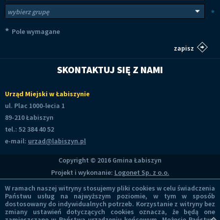
Wybierz grupy tematyczne
*
*
Pole wymagane
SKONTAKTUJ SIĘ Z NAMI
Urząd Miejski w Łabiszynie
ul. Plac 1000-lecia 1
89-210 Łabiszyn
tel.: 52 384 40 52
e-mail:
urzad@labiszyn.pl
Copyright © 2016 Gmina Łabiszyn
Projekt i wykonanie:
Logonet Sp. z o.o.
W ramach naszej witryny stosujemy pliki cookies w celu świadczenia
Państwu usług na najwyższym poziomie, w tym w sposób
dostosowany do indywidualnych potrzeb. Korzystanie z witryny bez
zmiany ustawień dotyczących cookies oznacza, że będą one
zamieszczane w Państwa urządzeniu końcowym. Możecie Państwo