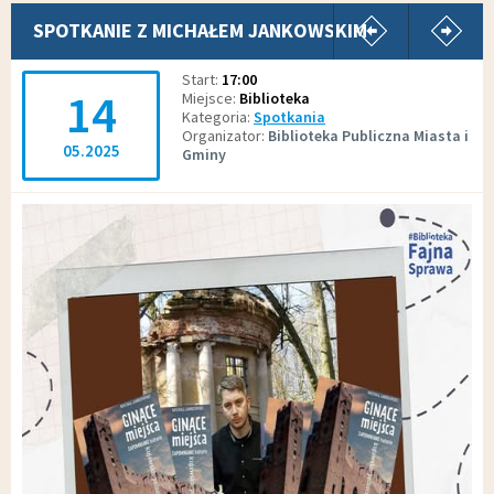
pokaż poprz
p
SPOTKANIE Z MICHAŁEM JANKOWSKIM
Start
17:00
14
Miejsce
Biblioteka
Kategoria
Spotkania
Organizator
Biblioteka Publiczna Miasta i
05.2025
Gminy