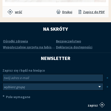
wróć
Drukuj
Zapisz do PDF
NA SKRÓTY
Ośrodki zdrowia
Bezpieczeństwo
Wypożyczalnie sprzętu na łabiszyńskiej wyspie
Deklaracja dostępności
NEWSLETTER
Zapisz się i bądź na bieżąco
Newsletter
Twój adres e-mail
*
Wybierz grupy tematyczne
*
*
Pole wymagane