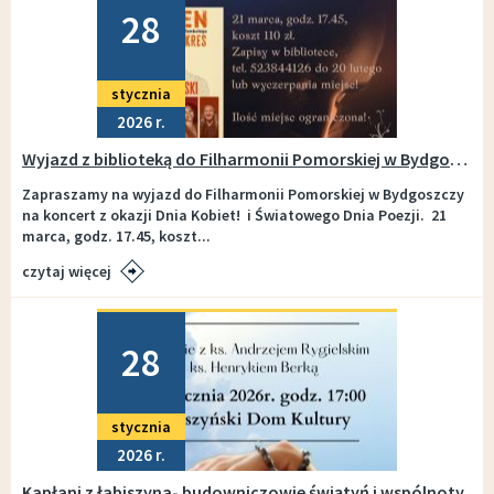
28
stycznia
2026
Wyjazd z biblioteką do Filharmonii Pomorskiej w Bydgoszczy
Zapraszamy na wyjazd do Filharmonii Pomorskiej w Bydgoszczy
na koncert z okazji Dnia Kobiet! i Światowego Dnia Poezji. 21
marca, godz. 17.45, koszt...
czytaj więcej
Dodano
28
stycznia
2026
Kapłani z łabiszyna- budowniczowie świątyń i wspólnoty