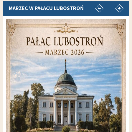
pokaż poprz
p
MARZEC W PAŁACU LUBOSTROŃ