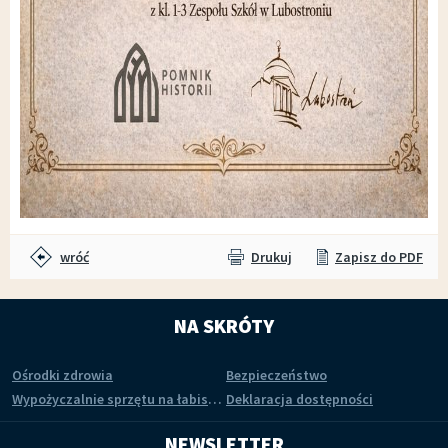
wróć
Drukuj
Zapisz do PDF
NA SKRÓTY
Ośrodki zdrowia
Bezpieczeństwo
Wypożyczalnie sprzętu na łabiszyńskiej wyspie
Deklaracja dostępności
NEWSLETTER