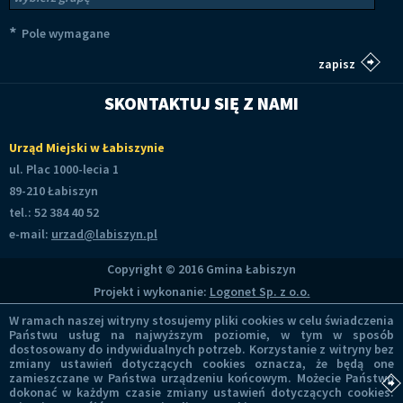
*
Pole wymagane
SKONTAKTUJ SIĘ Z NAMI
Urząd Miejski w Łabiszynie
ul. Plac 1000-lecia 1
89-210 Łabiszyn
tel.: 52 384 40 52
e-mail:
urzad@labiszyn.pl
Copyright © 2016 Gmina Łabiszyn
Projekt i wykonanie:
Logonet Sp. z o.o.
W ramach naszej witryny stosujemy pliki cookies w celu świadczenia
Państwu usług na najwyższym poziomie, w tym w sposób
dostosowany do indywidualnych potrzeb. Korzystanie z witryny bez
zmiany ustawień dotyczących cookies oznacza, że będą one
zamieszczane w Państwa urządzeniu końcowym. Możecie Państwo
dokonać w każdym czasie zmiany ustawień dotyczących cookies.