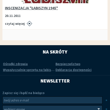
INSCENIZACJA "ŁABISZYN 1945"
20.11.2011
czytaj więcej
NA SKRÓTY
Ośrodki zdrowia
Bezpieczeństwo
Wypożyczalnie sprzętu na łabiszyńskiej wyspie
Deklaracja dostępności
NEWSLETTER
Zapisz się i bądź na bieżąco
Newsletter
Twój adres e-mail
*
Wybierz grupy tematyczne
*