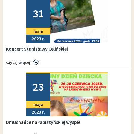
Dodano
31
maja
2023
Koncert Stanisławy Celińskiej
czytaj więcej
Dodano
23
maja
2023
Dmuchańce na łabiszyńskiej wyspie