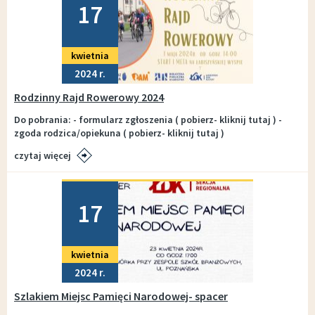
17
kwietnia
2024
Rodzinny Rajd Rowerowy 2024
Do pobrania: - formularz zgłoszenia ( pobierz- kliknij tutaj ) -
zgoda rodzica/opiekuna ( pobierz- kliknij tutaj )
czytaj więcej
Dodano
17
kwietnia
2024
Szlakiem Miejsc Pamięci Narodowej- spacer