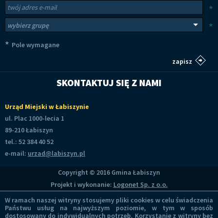
Newsletter
Twój adres e-mail
*
Wybierz grupy tematyczne
*
*
Pole wymagane
SKONTAKTUJ SIĘ Z NAMI
Urząd Miejski w Łabiszynie
ul. Plac 1000-lecia 1
89-210 Łabiszyn
tel.: 52 384 40 52
e-mail:
urzad@labiszyn.pl
Copyright © 2016 Gmina Łabiszyn
Projekt i wykonanie:
Logonet Sp. z o.o.
W ramach naszej witryny stosujemy pliki cookies w celu świadczenia
Państwu usług na najwyższym poziomie, w tym w sposób
dostosowany do indywidualnych potrzeb. Korzystanie z witryny bez