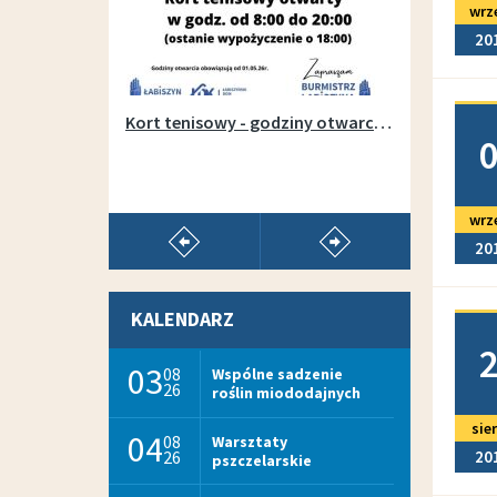
wrz
20
Doda
Otwarcie wypożyczalni sprzętu na łabiszyńskiej wyspie - 1 maja 2019r.
Kort tenisowy - godziny otwarcia w sezonie 2026
wrz
pokaż poprzedni artykuł
pokaż następny arty
20
KALENDARZ
Doda
03
08
Wspólne sadzenie
26
roślin miododajnych
sie
04
08
Warsztaty
26
20
pszczelarskie