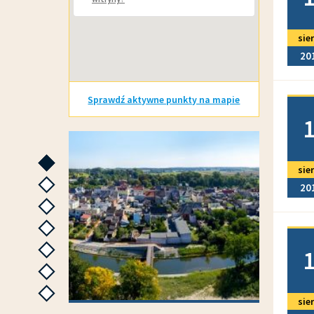
sie
20
Sprawdź aktywne punkty na mapie
Doda
GALERIE ZDJĘĆ
następne
sie
20
następne
następne
następne
Doda
następne
następne
następne
sie