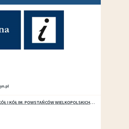
zyn.pl
XIII WOJEWÓDZKI ZJAZD SZKÓŁ I KÓŁ IM. POWSTAŃCÓW WIELKOPOLSKICH „ W gościnie u przyjaciół”