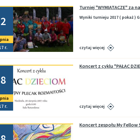
Turniej "WYMIATACZE" za n
no
22
Wyniki turnieju 2017 ( pokaż ) Ga
rpnia
17
czytaj więcej
Koncert z cyklu "PAŁAC DZI
no
18
rpnia
17
czytaj więcej
Koncert zespołu My Fellow
no
18