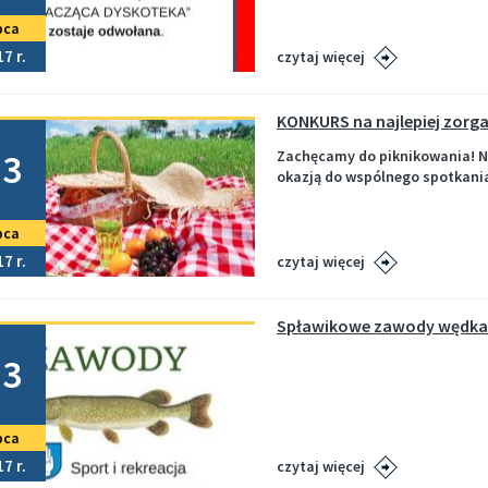
pca
17
czytaj więcej
no
13
Zachęcamy do piknikowania! Ni
okazją do wspólnego spotkania!
pca
17
czytaj więcej
Spławikowe zawody wędkar
no
13
pca
17
czytaj więcej