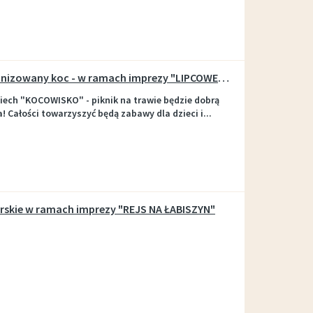
KONKURS na najlepiej zorganizowany koc - w ramach imprezy "LIPCOWE PARTY"
ech "KOCOWISKO" - piknik na trawie będzie dobrą
 Całości towarzyszyć będą zabawy dla dzieci i...
skie w ramach imprezy "REJS NA ŁABISZYN"