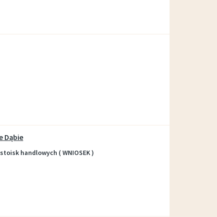
Wypożyczalnia sprzętu OTWARTA!
e Dąbie
stoisk handlowych ( WNIOSEK )