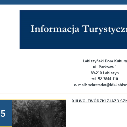
Łabiszyński Dom Kultury
ul. Parkowa 1
89-210 Łabiszyn
tel. 52 3844 110
e- mail: sekretariat@ldk-labis
no
05