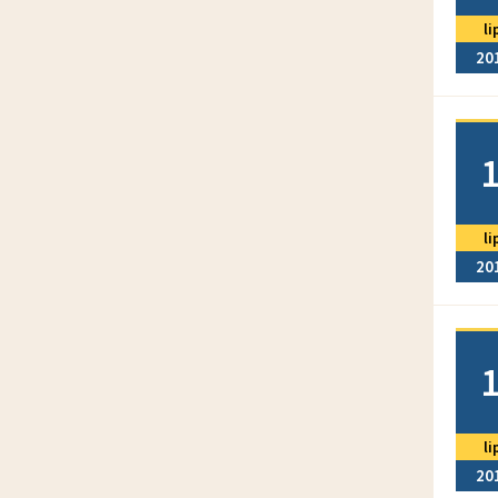
li
20
Doda
li
20
Doda
li
20