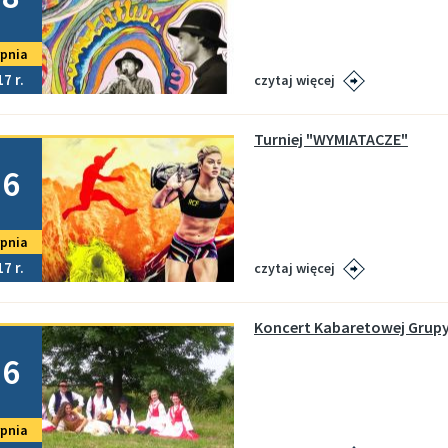
rpnia
17
czytaj więcej
Turniej "WYMIATACZE"
no
16
rpnia
17
czytaj więcej
Koncert Kabaretowej Grupy
no
16
rpnia