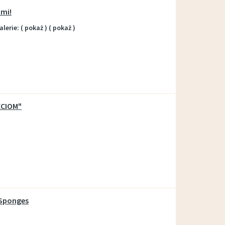
ami!
lerie: ( pokaż ) ( pokaż )
ECIOM"
 Sponges