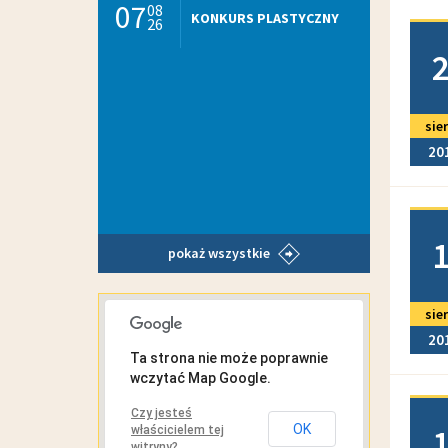
07
08
KONKURS PLASTYCZNY
26
Doda
sie
20
Doda
pokaż wszystkie
sie
MAPA INTERAKTYWNA
20
Ta strona nie może poprawnie
wczytać Map Google.
Doda
Czy jesteś
OK
właścicielem tej
witryny?