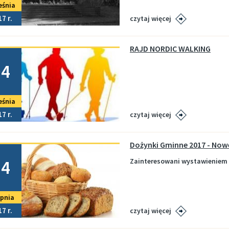
eśnia
17
czytaj więcej
RAJD NORDIC WALKING
no
Marina i wypozyczalnia - godziny otwarcia w sezonie 2026
Plan zajęć sportowych ŁDK- październik 2025/marzec 2026 (STADION)
04
eśnia
kuł
17
czytaj więcej
Dożynki Gminne 2017 - Now
no
24
Zainteresowani wystawieniem 
rpnia
17
czytaj więcej