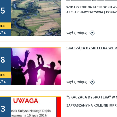
no
25
WYDARZENIE NA FACEBOOKU -CA
AKCJA CHARYTATYWNA ( POKAŻ
pca
17
czytaj więcej
SKACZĄCA DYSKOTEKA WE 
no
18
pca
17
czytaj więcej
"SKACZĄCA DYSKOTEKA" w 
no
13
ZAPRASZAMY NA KOLEJNE IMPR