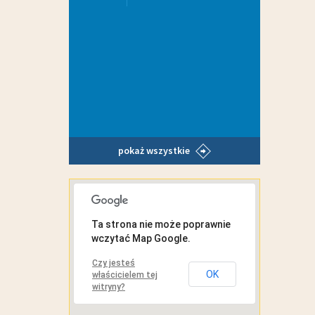
pokaż wszystkie
MAPA INTERAKTYWNA
Ta strona nie może poprawnie
wczytać Map Google.
Czy jesteś
OK
właścicielem tej
witryny?