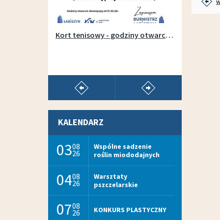
w
Otwarcie wypożyczalni sprzętu na łabiszyńskiej wyspie - 1 maja 2019r.
Kort tenisowy - godziny otwarcia w sezonie 2026
pokaż poprzedni artykuł
pokaż następny arty
KALENDARZ
03
08
Wspólne sadzenie
26
roślin miododajnych
04
08
Warsztaty
26
pszczelarskie
07
08
KONKURS PLASTYCZNY
26