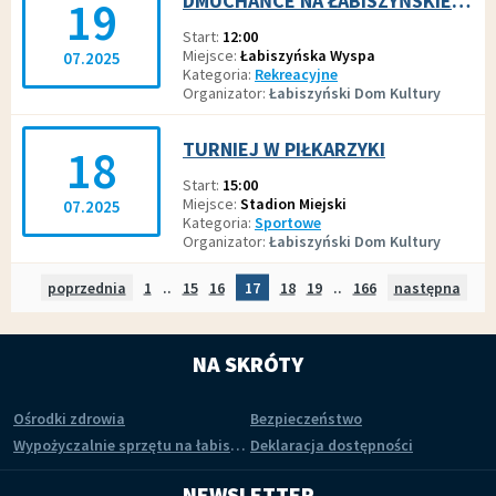
DMUCHAŃCE NA ŁABISZYŃSKIEJ WYSPIE
19
Start
12:00
Miejsce
Łabiszyńska Wyspa
07.2025
Kategoria
Rekreacyjne
Organizator
Łabiszyński Dom Kultury
TURNIEJ W PIŁKARZYKI
18
Start
15:00
Miejsce
Stadion Miejski
07.2025
Kategoria
Sportowe
Organizator
Łabiszyński Dom Kultury
poprzednia
strona
Strona
1
..
Strona
15
Strona
16
Strona
17
Strona
18
Strona
19
..
Strona
166
następna
stro
NA SKRÓTY
Ośrodki zdrowia
Bezpieczeństwo
Wypożyczalnie sprzętu na łabiszyńskiej wyspie
Deklaracja dostępności
NEWSLETTER