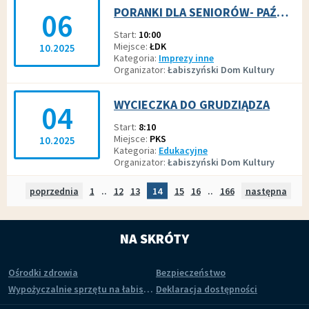
PORANKI DLA SENIORÓW- PAŹDZIERNIK 2025
06
Start
10:00
Miejsce
ŁDK
10.2025
Kategoria
Imprezy inne
Organizator
Łabiszyński Dom Kultury
WYCIECZKA DO GRUDZIĄDZA
04
Start
8:10
Miejsce
PKS
10.2025
Kategoria
Edukacyjne
Organizator
Łabiszyński Dom Kultury
poprzednia
strona
Strona
1
..
Strona
12
Strona
13
Strona
14
Strona
15
Strona
16
..
Strona
166
następna
stro
NA SKRÓTY
Ośrodki zdrowia
Bezpieczeństwo
Wypożyczalnie sprzętu na łabiszyńskiej wyspie
Deklaracja dostępności