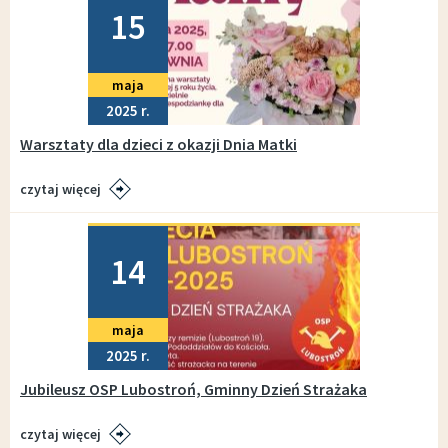
15
maja
2025
Warsztaty dla dzieci z okazji Dnia Matki
czytaj więcej
Dodano
14
maja
2025
Jubileusz OSP Lubostroń, Gminny Dzień Strażaka
czytaj więcej