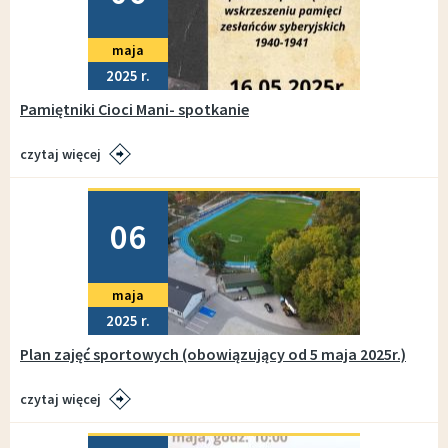
maja
2025
Pamiętniki Cioci Mani- spotkanie
czytaj więcej
Dodano
06
maja
2025
Plan zajęć sportowych (obowiązujący od 5 maja 2025r.)
czytaj więcej
Dodano