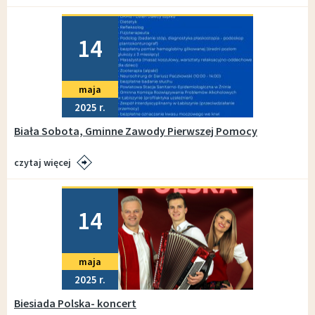
Dodano
14
maja
2025
Biała Sobota, Gminne Zawody Pierwszej Pomocy
czytaj więcej
Dodano
14
maja
2025
Biesiada Polska- koncert