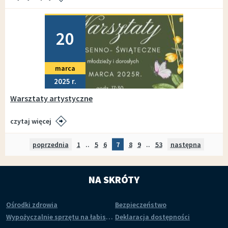
Dodano
20
marca
2025
Warsztaty artystyczne
czytaj więcej
poprzednia
strona
Strona
1
..
Strona
5
Strona
6
Strona
7
Strona
8
Strona
9
..
Strona
53
następna
strona
NA SKRÓTY
Ośrodki zdrowia
Bezpieczeństwo
Wypożyczalnie sprzętu na łabiszyńskiej wyspie
Deklaracja dostępności