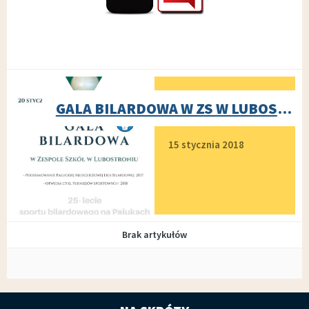
GALA BILARDOWA W ZS W LUBOSTRONIU
Dodano
15 stycznia 2018
Brak artykułów