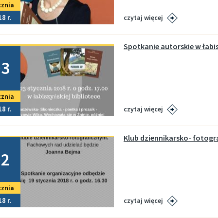
cznia
18
czytaj więcej
Spotkanie autorskie w łabis
no
03
cznia
18
czytaj więcej
Klub dziennikarsko- fotogr
no
02
cznia
18
czytaj więcej