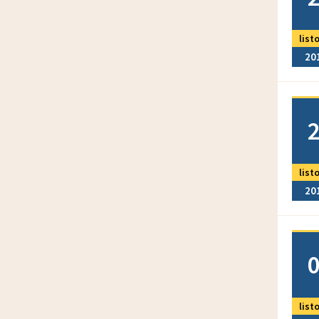
list
20
Doda
list
20
Doda
list