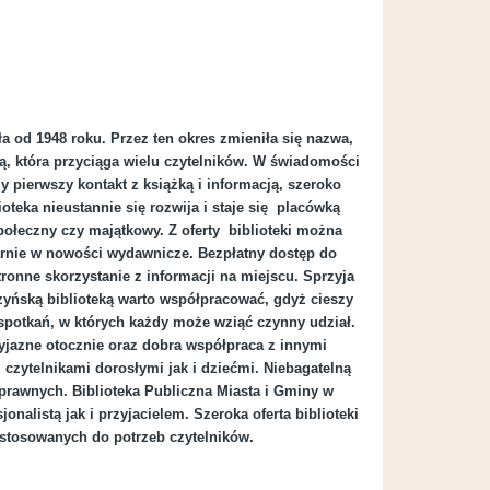
ła od 1948 roku. Przez ten okres zmieniła się nazwa,
sną, która przyciąga wielu czytelników. W świadomości
y pierwszy kontakt z książką i informacją, szeroko
oteka nieustannie się rozwija i staje się placówką
społeczny czy majątkowy. Z oferty biblioteki można
larnie w nowości wydawnicze. Bezpłatny dostęp do
ronne skorzystanie z informacji na miejscu. Sprzyja
Wypożyczalnia sprzętu OTWARTA!
szyńską biblioteką warto współpracować, gdyż cieszy
spotkań, w których każdy może wziąć czynny udział.
yjazne otocznie oraz dobra współpraca z innymi
 czytelnikami dorosłymi jak i dziećmi. Niebagatelną
sprawnych. Biblioteka Publiczna Miasta i Gminy w
onalistą jak i przyjacielem. Szeroka oferta biblioteki
ostosowanych do potrzeb czytelników.