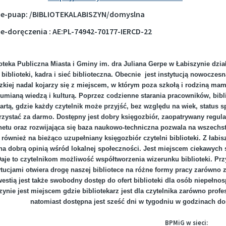
e-puap: /BIBLIOTEKALABISZYN/domyslna
e-doręczenia : AE:PL-74942-70177-IERCD-22
ioteka Publiczna Miasta i Gminy im. dra Juliana Gerpe w Łabiszynie dzia
e biblioteki, kadra i sieć biblioteczna. Obecnie jest instytucją nowocze
zkiej nadal kojarzy się z miejscem, w którym poza szkołą i rodziną mam
umianą wiedzą i kulturą. Poprzez codzienne starania pracowników, bibli
artą, gdzie każdy czytelnik może przyjść, bez względu na wiek, status 
rzystać za darmo. Dostępny jest dobry księgozbiór, zaopatrywany regu
rnetu oraz rozwijająca się baza naukowo-techniczna pozwala na wszechst
Marina i wypozyczalnia - godziny otwarcia w sezonie 2026
Plan zajęć sportowych ŁDK- październik 2025/marzec 2026 (STADION)
 również na bieżąco uzupełniany księgozbiór czytelni biblioteki. Z łabi
na dobrą opinią wśród lokalnej społeczności. Jest miejscem ciekawych 
aje to czytelnikom możliwość współtworzenia wizerunku biblioteki. Prz
ytucjami otwiera drogę naszej bibliotece na różne formy pracy zarówno z
estią jest także swobodny dostęp do ofert biblioteki dla osób niepełno
kuł
zynie jest miejscem gdzie bibliotekarz jest dla czytelnika zarówno profesj
natomiast dostępna jest sześć dni w tygodniu w godzinach d
BPMiG w sieci: