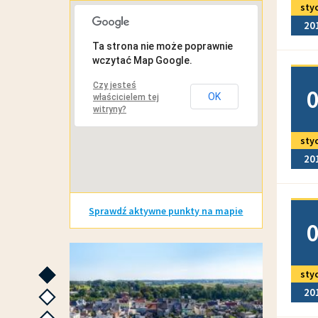
sty
MAPA INTERAKTYWNA
20
Ta strona nie może poprawnie
wczytać Map Google.
Doda
Czy jesteś
OK
właścicielem tej
witryny?
sty
20
Doda
Sprawdź aktywne punkty na mapie
GALERIE ZDJĘĆ
sty
następne
20
następne