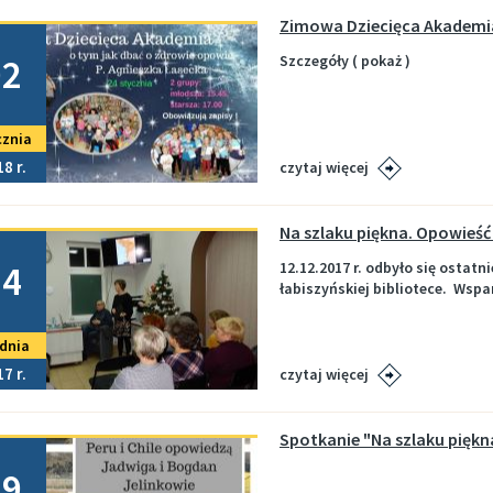
Zimowa Dziecięca Akademi
no
02
Szczegóły ( pokaż )
cznia
18
czytaj więcej
Koncert zespołu BRATHANKI, 14.01.17r.
Ogólnopolski Plener Artysty
no
zespołu Brathanki 14.01.17r.
Ogólnopolski Plener Artystyczny, 03-
14
12.12.2017 r. odbyło się ostatn
10.07.16r.
łabiszyńskiej bibliotece. Wspan
dnia
Przejdź do galerii
Przejdź do galerii
17
czytaj więcej
Spotkanie "Na szlaku piękna
no
29