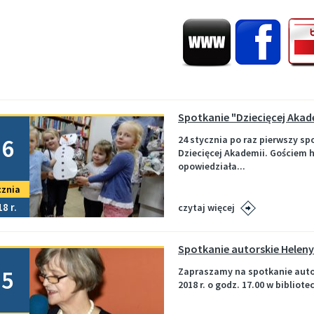
Spotkanie "Dziecięcej Aka
no
26
24 stycznia po raz pierwszy sp
Dziecięcej Akademii. Gościem 
opowiedziała...
cznia
18
czytaj więcej
Spotkanie autorskie Helen
no
15
Zapraszamy na spotkanie autor
2018 r. o godz. 17.00 w bibliot