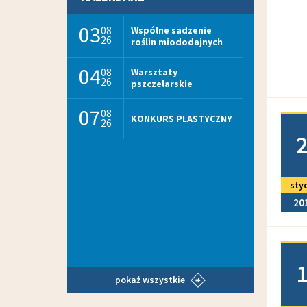
03
08
Wspólne sadzenie
26
roślin miododajnych
04
08
Warsztaty
26
pszczelarskie
07
08
KONKURS PLASTYCZNY
Doda
26
sty
20
Doda
pokaż wszystkie