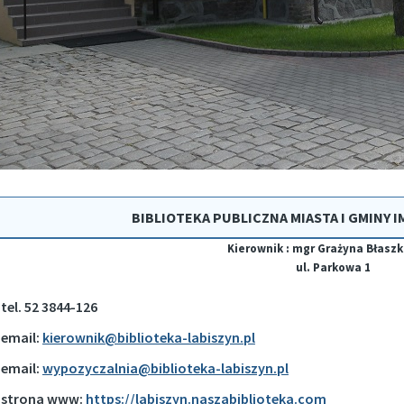
BIBLIOTEKA PUBLICZNA MIASTA I GMINY I
Kierownik : mgr Grażyna Błasz
ul. Parkowa 1
tel. 52 3844-126
email:
kierownik@biblioteka-labiszyn.pl
email:
wypozyczalnia@biblioteka-labiszyn.pl
strona www:
https://labiszyn.naszabiblioteka.com