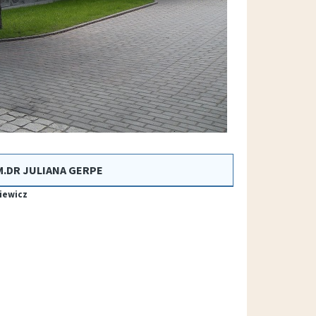
M.DR JULIANA GERPE
kiewicz