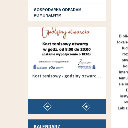
GOSPODARKA ODPADAMI
KOMUNALNYMI
SPORT I REKREACJA
Bibl
lokal
lud
roz
otw
ko
Inte
Otwarcie wypożyczalni sprzętu na łabiszyńskiej wyspie - 1 maja 2019r.
Kort tenisowy - godziny otwarcia w sezonie 2026
temu
się o
D
inst
kw
pokaż poprzedni artykuł
pokaż następny arty
Łabis
KALENDARZ