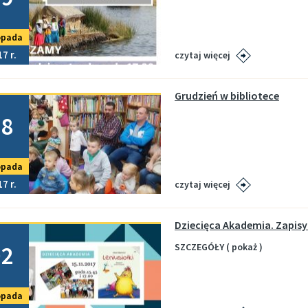
opada
17
czytaj więcej
Grudzień w bibliotece
no
28
opada
17
czytaj więcej
Dziecięca Akademia. Zapisy
no
02
SZCZEGÓŁY ( pokaż )
opada