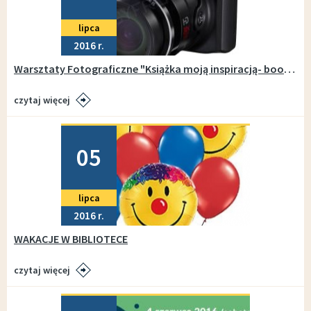
lipca
2016
Warsztaty Fotograficzne "Książka moją inspiracją- bookish desing"
czytaj więcej
Dodano
05
lipca
2016
WAKACJE W BIBLIOTECE
czytaj więcej
Dodano