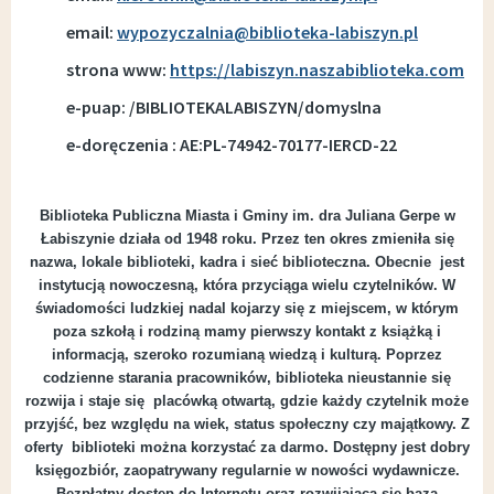
email:
wypozyczalnia@biblioteka-labiszyn.pl
strona www:
https://labiszyn.naszabiblioteka.com
e-puap: /BIBLIOTEKALABISZYN/domyslna
e-doręczenia : AE:PL-74942-70177-IERCD-22
Biblioteka Publiczna Miasta i Gminy im. dra Juliana Gerpe w
Łabiszynie działa od 1948 roku. Przez ten okres zmieniła się
nazwa, lokale biblioteki, kadra i sieć biblioteczna. Obecnie jest
instytucją nowoczesną, która przyciąga wielu czytelników. W
świadomości ludzkiej nadal kojarzy się z miejscem, w którym
poza szkołą i rodziną mamy pierwszy kontakt z książką i
informacją, szeroko rozumianą wiedzą i kulturą. Poprzez
codzienne starania pracowników, biblioteka nieustannie się
rozwija i staje się placówką otwartą, gdzie każdy czytelnik może
przyjść, bez względu na wiek, status społeczny czy majątkowy. Z
oferty biblioteki można korzystać za darmo. Dostępny jest dobry
księgozbiór, zaopatrywany regularnie w nowości wydawnicze.
Bezpłatny dostęp do Internetu oraz rozwijająca się baza