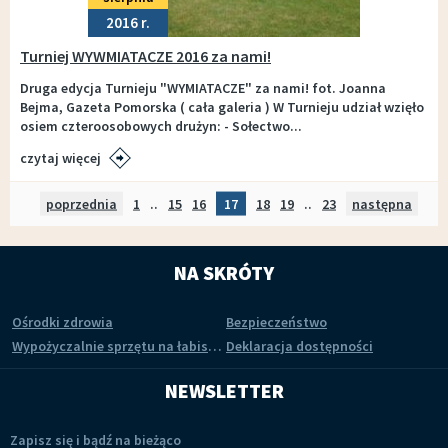
2016
Turniej WYWMIATACZE 2016 za nami!
Druga edycja Turnieju "WYMIATACZE" za nami! fot. Joanna
Bejma, Gazeta Pomorska ( cała galeria ) W Turnieju udział wzięło
osiem czteroosobowych drużyn: - Sołectwo...
czytaj więcej
poprzednia
strona
Strona
1
..
Strona
15
Strona
16
Strona
17
Strona
18
Strona
19
..
Strona
23
następna
stron
NA SKRÓTY
Ośrodki zdrowia
Bezpieczeństwo
Wypożyczalnie sprzętu na łabiszyńskiej wyspie
Deklaracja dostępności
NEWSLETTER
Zapisz się i bądź na bieżąco