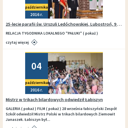
października
2016
25-lecie parafii św. Urszuli Ledóchowskiej, Lubostroń, 9 X 2016
RELACJA TYGODNIKA LOKALNEGO "PAŁUKI" ( pokaż )
czytaj więcej
Dodano
04
października
2016
Mistrz w trikach bilardowych odwiedził Łabiszyn
GALERIA ( pokaż ) FILM ( pokaż ) 28 września łabiszyński Zespół
Szkół odwiedził Mistrz Polski w trikach bilardowych Ziemowit
Janaszek. Łabiszyn był...