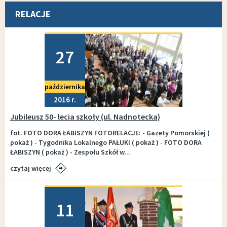
RELACJE
Dodano
27
października
2016
Jubileusz 50- lecia szkoły (ul. Nadnotecka)
fot. FOTO DORA ŁABISZYN FOTORELACJE: - Gazety Pomorskiej (
pokaż ) - Tygodnika Lokalnego PAŁUKI ( pokaż ) - FOTO DORA
ŁABISZYN ( pokaż ) - Zespołu Szkół w...
czytaj więcej
Dodano
11