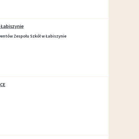
Wypożyczalnia sprzętu OTWARTA!
Łabiszynie
entów Zespołu Szkół w Łabiszynie
NCE