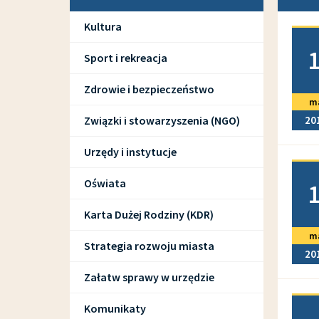
Kultura
Doda
Sport i rekreacja
Zdrowie i bezpieczeństwo
m
Związki i stowarzyszenia (NGO)
20
Urzędy i instytucje
Doda
Oświata
Karta Dużej Rodziny (KDR)
m
Strategia rozwoju miasta
20
Załatw sprawy w urzędzie
Doda
Komunikaty