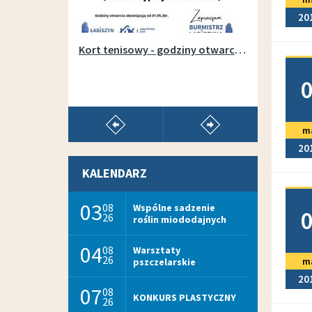
20
Otwarcie wypożyczalni sprzętu na łabiszyńskiej wyspie - 1 maja 2019r.
Kort tenisowy - godziny otwarcia w sezonie 2026
Doda
pokaż poprzedni artykuł
pokaż następny arty
m
20
KALENDARZ
Doda
03
08
Wspólne sadzenie
26
roślin miododajnych
04
08
Warsztaty
26
m
pszczelarskie
20
07
08
KONKURS PLASTYCZNY
26