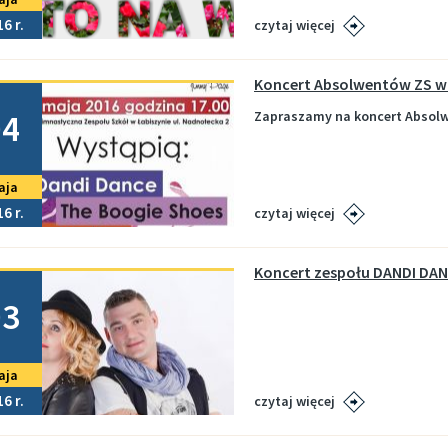
16
czytaj więcej
Marina i wypozyczalnia - godziny otwarcia w sezonie 2026
Plan zajęć sportowych ŁDK- październik 2025/marzec 2026 (STADION)
Koncert Absolwentów ZS w 
no
04
Zapraszamy na koncert Absolw
kuł
aja
16
czytaj więcej
Koncert zespołu DANDI DA
no
03
aja
16
czytaj więcej