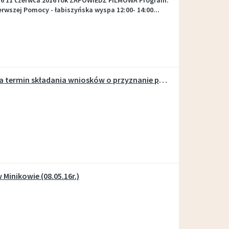
n 2016 11 czerwca 2016 rok ZAPOWIEDŹ FILMOWA Program:
rwszej Pomocy - łabiszyńska wyspa 12:00- 14:00...
KOMUNIKAT -16 maja upływa termin składania wniosków o przyznanie płatności bezpośrednich za 2016 rok
Minikowie (08.05.16r.)