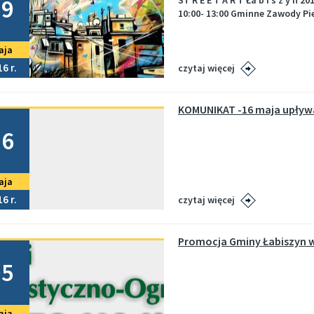
19
ST R E E T A R T Ła b i s z y 
10:00- 13:00 Gminne Zawody Pie
aja
16
czytaj więcej
no
16
aja
16
czytaj więcej
Promocja Gminy Łabiszyn w 
no
05
aja