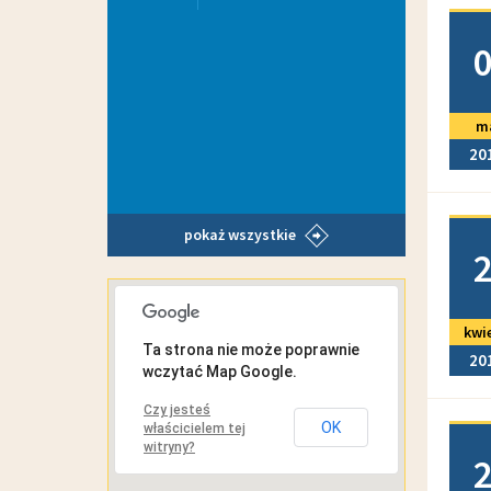
Doda
m
20
Doda
pokaż wszystkie
MAPA INTERAKTYWNA
kwi
Ta strona nie może poprawnie
20
wczytać Map Google.
Czy jesteś
OK
właścicielem tej
Doda
witryny?