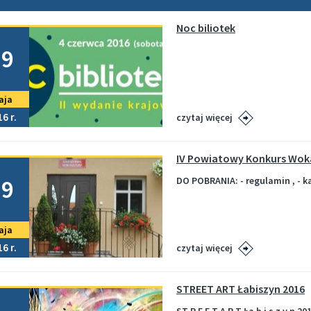
Noc biliotek
no
19
aja
16
czytaj więcej
IV Powiatowy Konkurs Wok
no
19
DO POBRANIA: - regulamin , - k
aja
16
czytaj więcej
STREET ART Łabiszyn 2016
no