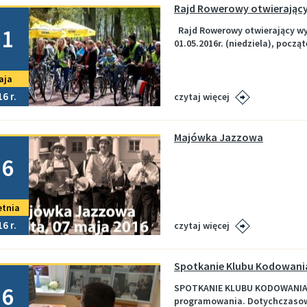
Rajd Rowerowy otwierając
no
01
Rajd Rowerowy otwierający wyp
01.05.2016r. (niedziela), począt
aja
16
czytaj więcej
Majówka Jazzowa
no
26
etnia
16
czytaj więcej
Spotkanie Klubu Kodowania
no
26
SPOTKANIE KLUBU KODOWANIA W
programowania. Dotychczasow