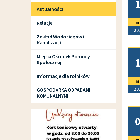
Aktualności
m
Relacje
20
Zakład Wodociągów i
Kanalizacji
Doda
Miejski Ośrodek Pomocy
Społecznej
Informacje dla rolników
m
20
GOSPODARKA ODPADAMI
KOMUNALNYMI
Doda
SPORT I REKREACJA
m