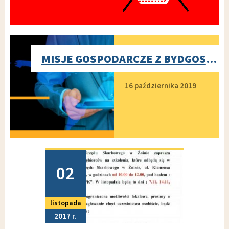
MISJE GOSPODARCZE Z BYDGOSKĄ AGENCJĄ ROZWOJU REGIONALNEGO
Dodano
16 października 2019
Dodano
02
listopada
2017