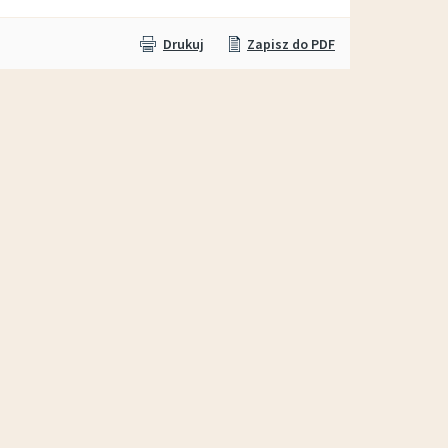
Drukuj
Zapisz do PDF
Wypożyczalnia sprzętu OTWARTA!