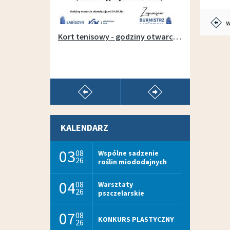
w
Otwarcie wypożyczalni sprzętu na łabiszyńskiej wyspie - 1 maja 2019r.
Kort tenisowy - godziny otwarcia w sezonie 2026
pokaż poprzedni artykuł
pokaż następny arty
KALENDARZ
03
08
Wspólne sadzenie
26
roślin miododajnych
04
08
Warsztaty
26
pszczelarskie
07
08
KONKURS PLASTYCZNY
26