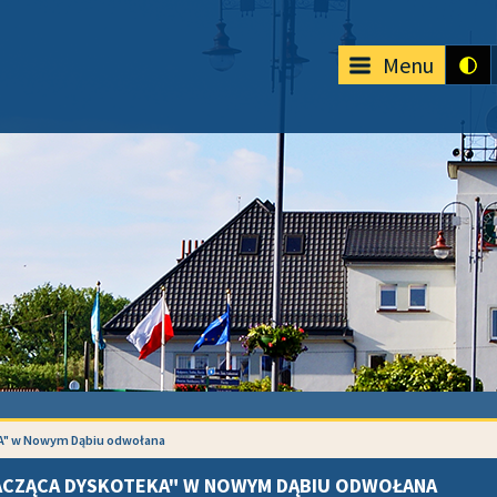
Menu
" w Nowym Dąbiu odwołana
ACZĄCA DYSKOTEKA" W NOWYM DĄBIU ODWOŁANA