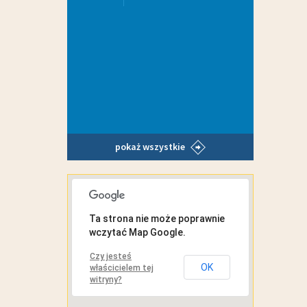
pokaż wszystkie
MAPA INTERAKTYWNA
Ta strona nie może poprawnie
wczytać Map Google.
Czy jesteś
OK
właścicielem tej
witryny?