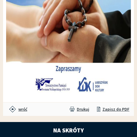
wróć
Drukuj
Zapisz do PDF
NA SKRÓTY