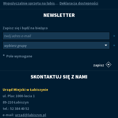
Wypożyczalnie sprzętu na łabiszyńskiej wyspie
Deklaracja dostępności
NEWSLETTER
Zapisz się i bądź na bieżąco
Newsletter
Twój adres e-mail
*
Wybierz grupy tematyczne
*
*
Pole wymagane
SKONTAKTUJ SIĘ Z NAMI
Urząd Miejski w Łabiszynie
ul. Plac 1000-lecia 1
89-210 Łabiszyn
tel.: 52 384 40 52
e-mail:
urzad@labiszyn.pl