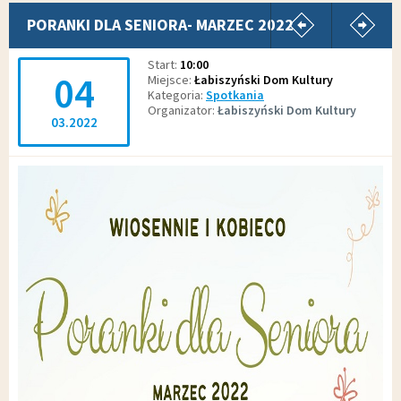
pokaż poprz
p
PORANKI DLA SENIORA- MARZEC 2022
Start
10:00
04
Miejsce
Łabiszyński Dom Kultury
Kategoria
Spotkania
Organizator
Łabiszyński Dom Kultury
03.2022