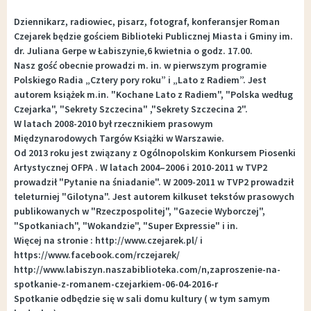
Dziennikarz, radiowiec, pisarz, fotograf, konferansjer Roman
Czejarek będzie gościem Biblioteki Publicznej Miasta i Gminy im.
dr. Juliana Gerpe w Łabiszynie,6 kwietnia o godz. 17.00.
Nasz gość obecnie prowadzi m. in. w pierwszym programie
Polskiego Radia „Cztery pory roku” i „Lato z Radiem”. Jest
autorem książek m.in. "Kochane Lato z Radiem", "Polska według
Czejarka", "Sekrety Szczecina" ,"Sekrety Szczecina 2".
W latach 2008-2010 był rzecznikiem prasowym
Międzynarodowych Targów Książki w Warszawie.
Od 2013 roku jest związany z Ogólnopolskim Konkursem Piosenki
Artystycznej OFPA . W latach 2004–2006 i 2010-2011 w TVP2
prowadził "Pytanie na śniadanie". W 2009-2011 w TVP2 prowadził
teleturniej "Gilotyna". Jest autorem kilkuset tekstów prasowych
publikowanych w "Rzeczpospolitej", "Gazecie Wyborczej",
"Spotkaniach", "Wokandzie", "Super Expressie" i in.
Więcej na stronie : http://www.czejarek.pl/ i
https://www.facebook.com/rczejarek/
http://www.labiszyn.naszabiblioteka.com/n,zaproszenie-na-
spotkanie-z-romanem-czejarkiem-06-04-2016-r
Spotkanie odbędzie się w sali domu kultury ( w tym samym