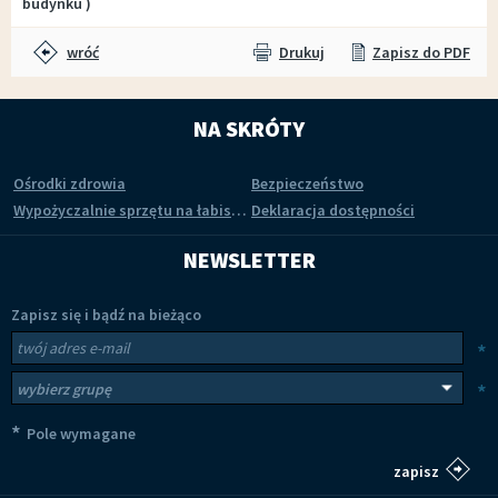
budynku )
wróć
Drukuj
Zapisz do PDF
NA SKRÓTY
Ośrodki zdrowia
Bezpieczeństwo
Wypożyczalnie sprzętu na łabiszyńskiej wyspie
Deklaracja dostępności
NEWSLETTER
Zapisz się i bądź na bieżąco
Newsletter
Twój adres e-mail
*
Wybierz grupy tematyczne
*
*
Pole wymagane