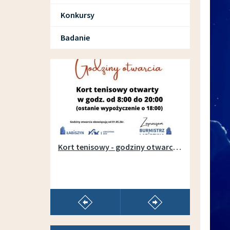
Konkursy
Badanie
SPORT I REKREACJA
Otwarcie wypożyczalni sprzętu na łabiszyńskiej wyspie - 1 maja 2019r.
Kort tenisowy - godziny otwarcia w sezonie 2026
pokaż poprzedni artykuł
pokaż następny arty