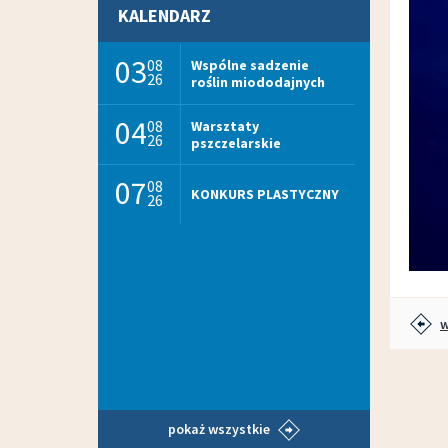
KALENDARZ
03
08
Wspólne sadzenie
26
roślin miododajnych
04
08
Warsztaty
26
pszczelarskie
07
08
KONKURS PLASTYCZNY
26
w
pokaż wszystkie