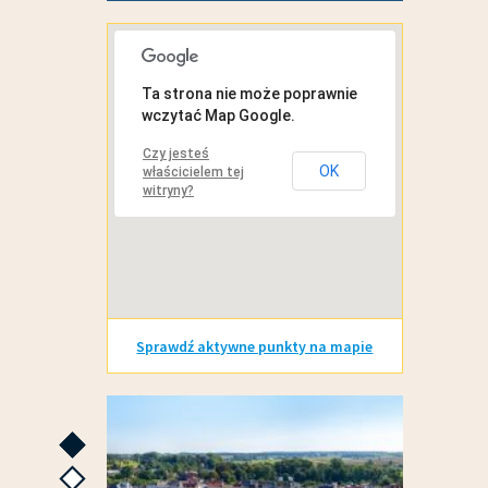
MAPA INTERAKTYWNA
Ta strona nie może poprawnie
wczytać Map Google.
Czy jesteś
OK
właścicielem tej
witryny?
Sprawdź aktywne punkty na mapie
GALERIE ZDJĘĆ
następne