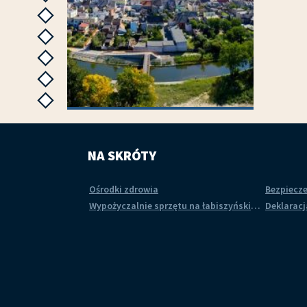
następne
następne
następne
następne
następne
następne
 2015
Łabiszyn
NA SKRÓTY
Koncert 
Ośrodki zdrowia
Bezpiecz
Wypożyczalnie sprzętu na łabiszyńskiej wyspie
Deklaracj
rii
Przejdź do galerii