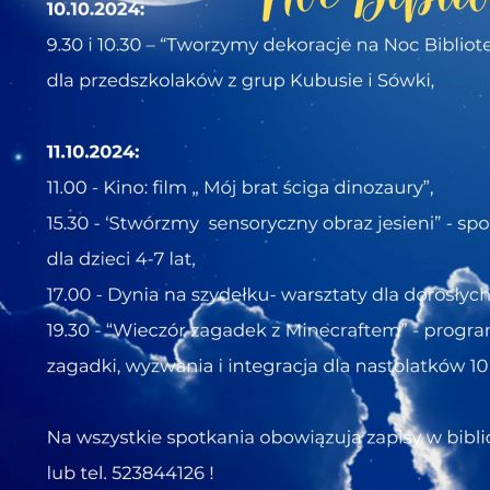
Marina i wypozyczalnia - godziny otwarcia w sezonie 2026
Plan zajęć sportowych ŁDK- październik 2025/marzec 2026 (STADION)
kuł