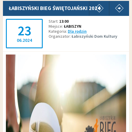
pokaż poprz
p
ŁABISZYŃSKI BIEG ŚWIĘTOJAŃSKI 2024
Start
13:00
23
Miejsce
ŁABISZYN
Kategoria
Dla rodzin
Organizator
Łabiszyński Dom Kultury
06.2024