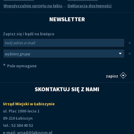
Wypożyczalnie sprzętu na łabiszyńskiej wyspie
Deklaracja dostępności
NEWSLETTER
Zapisz się i bądź na bieżąco
Newsletter
Twój adres e-mail
*
Wybierz grupy tematyczne
*
*
Pole wymagane
SKONTAKTUJ SIĘ Z NAMI
Urząd Miejski w Łabiszynie
ul. Plac 1000-lecia 1
89-210 Łabiszyn
tel.: 52 384 40 52
e-mail:
urzad@labiszyn.pl