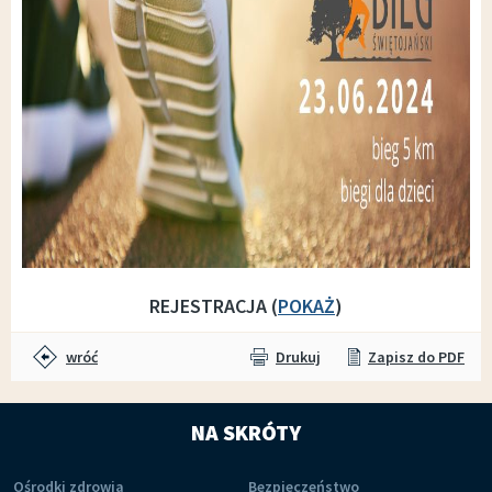
REJESTRACJA (
POKAŻ
)
wróć
Drukuj
Zapisz do PDF
NA SKRÓTY
Ośrodki zdrowia
Bezpieczeństwo