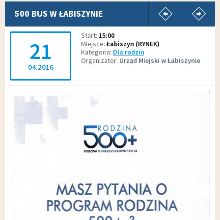
pokaż poprz
p
500 BUS W ŁABISZYNIE
Start
15:00
21
Miejsce
Łabiszyn (RYNEK)
Kategoria
Dla rodzin
Organizator
Urząd Miejski w Łabiszynie
04.2016