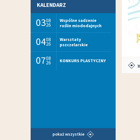
KALENDARZ
03
08
Wspólne sadzenie
26
roślin miododajnych
04
08
Warsztaty
26
pszczelarskie
07
08
KONKURS PLASTYCZNY
26
w
pokaż wszystkie