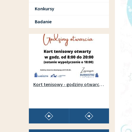
Konkursy
Badanie
SPORT I REKREACJA
Otwarcie wypożyczalni sprzętu na łabiszyńskiej wyspie - 1 maja 2019r.
Kort tenisowy - godziny otwarcia w sezonie 2026
pokaż poprzedni artykuł
pokaż następny arty