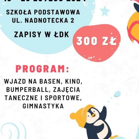
Marina i wypozyczalnia - godziny otwarcia w sezonie 2026
Plan zajęć sportowych ŁDK- październik 2025/marzec 2026 (STADION)
kuł