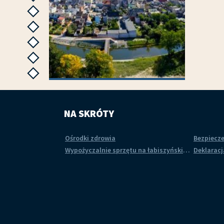
następne
następne
następne
następne
następne
następne
 2015
Łabiszyn
NA SKRÓTY
Koncert 
Ośrodki zdrowia
Bezpiecz
Wypożyczalnie sprzętu na łabiszyńskiej wyspie
Deklaracj
rii
Przejdź do galerii