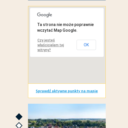
MAPA INTERAKTYWNA
Ta strona nie może poprawnie
wczytać Map Google.
Czy jesteś
OK
właścicielem tej
witryny?
Sprawdź aktywne punkty na mapie
GALERIE ZDJĘĆ
następne