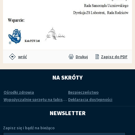
wróć
Drukuj
Zapisz do PDF
NA SKRÓTY
Ośrodki zdrowia
Bezpieczeństwo
Wypożyczalnie sprzętu na łabiszyńskiej wyspie
Deklaracja dostępności
NEWSLETTER
Zapisz się i bądź na bieżąco