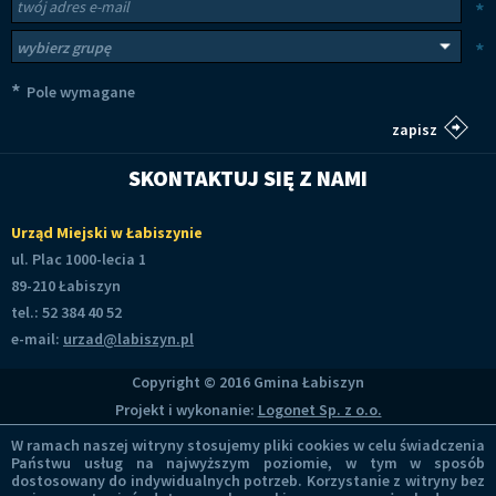
Newsletter
Twój adres e-mail
*
Wybierz grupy tematyczne
*
*
Pole wymagane
SKONTAKTUJ SIĘ Z NAMI
Urząd Miejski w Łabiszynie
ul. Plac 1000-lecia 1
89-210 Łabiszyn
tel.: 52 384 40 52
e-mail:
urzad@labiszyn.pl
Copyright © 2016 Gmina Łabiszyn
Projekt i wykonanie:
Logonet Sp. z o.o.
W ramach naszej witryny stosujemy pliki cookies w celu świadczenia
Państwu usług na najwyższym poziomie, w tym w sposób
dostosowany do indywidualnych potrzeb. Korzystanie z witryny bez