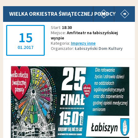
pokaż poprz
p
WIELKA ORKIESTRA ŚWIĄTECZNEJ POMOCY
Start
18:30
15
Miejsce
Amfiteatr na łabiszyńskiej
wyspie
Kategoria
Imprezy inne
01.2017
Organizator
Łabiszyński Dom Kultury