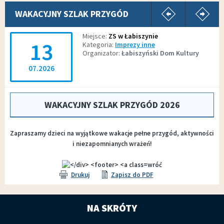
pokaż poprz
p
WAKACYJNY SZLAK PRZYGÓD
Miejsce
ZS w Łabiszynie
13
Kategoria
Imprezy inne
Organizator
Łabiszyński Dom Kultury
07.2026
WAKACYJNY SZLAK PRZYGÓD 2026
Zapraszamy dzieci na wyjątkowe wakacje pełne przygód, aktywności
i niezapomnianych wrażeń!
wróć
Drukuj
Zapisz do PDF
NA SKRÓTY