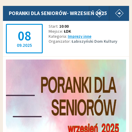
pokaż poprz
p
PORANKI DLA SENIORÓW- WRZESIEŃ 2025
Start
10:00
08
Miejsce
ŁDK
Kategoria
Imprezy inne
Organizator
Łabiszyński Dom Kultury
09.2025