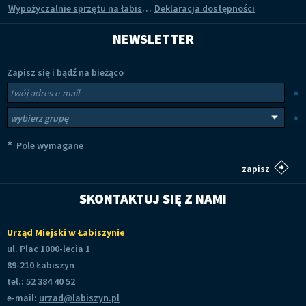
Wypożyczalnie sprzętu na łabiszyńskiej wyspie
Deklaracja dostępności
NEWSLETTER
Zapisz się i bądź na bieżąco
Newsletter
Twój adres e-mail
*
Wybierz grupy tematyczne
*
*
Pole wymagane
SKONTAKTUJ SIĘ Z NAMI
Urząd Miejski w Łabiszynie
ul. Plac 1000-lecia 1
89-210 Łabiszyn
tel.: 52 384 40 52
e-mail:
urzad@labiszyn.pl