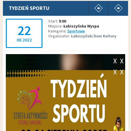
pokaż poprz
p
TYDZIEŃ SPORTU
Start
9:00
22
Miejsce
Łabiszyńska Wyspa
Kategoria
Sportowe
Organizator
Łabiszyński Dom Kultury
08.2022