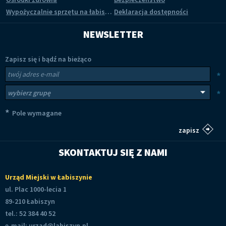
Wypożyczalnie sprzętu na łabiszyńskiej wyspie
Deklaracja dostępności
NEWSLETTER
Zapisz się i bądź na bieżąco
Newsletter
Twój adres e-mail
*
Wybierz grupy tematyczne
*
*
Pole wymagane
SKONTAKTUJ SIĘ Z NAMI
Urząd Miejski w Łabiszynie
ul. Plac 1000-lecia 1
89-210 Łabiszyn
tel.: 52 384 40 52
e-mail:
urzad@labiszyn.pl