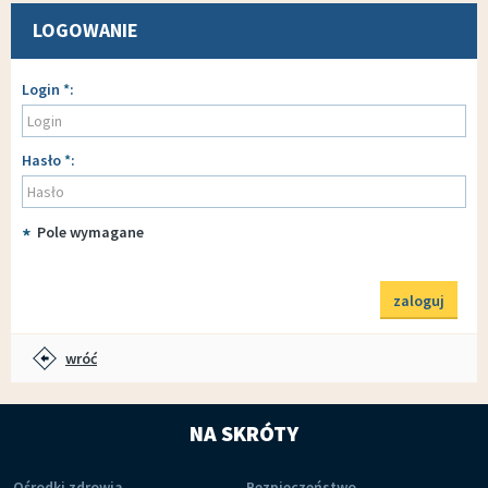
LOGOWANIE
Logowanie
Login
*
Hasło
*
*
Pole wymagane
wróć
NA SKRÓTY
Ośrodki zdrowia
Bezpieczeństwo