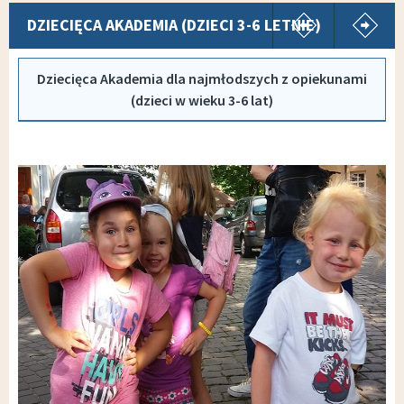
pokaż poprz
p
DZIECIĘCA AKADEMIA (DZIECI 3-6 LETNIE)
Dziecięca Akademia dla najmłodszych z opiekunami
(dzieci w wieku 3-6 lat)