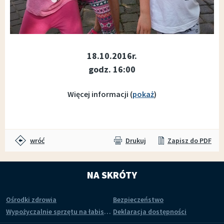
18.10.2016r.
godz. 16:00
Więcej informacji (
pokaż
)
wróć
Drukuj
Zapisz do PDF
NA SKRÓTY
Ośrodki zdrowia
Bezpieczeństwo
Wypożyczalnie sprzętu na łabiszyńskiej wyspie
Deklaracja dostępności