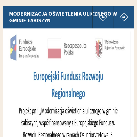
pokaż poprz
p
MODERNIZACJA OŚWIETLENIA ULICZNEGO W
GMINIE ŁABISZYN