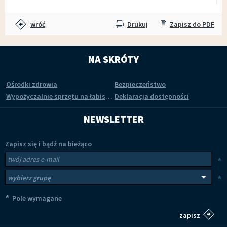
wróć
Drukuj
Zapisz do PDF
NA SKRÓTY
Ośrodki zdrowia
Bezpieczeństwo
Wypożyczalnie sprzętu na łabiszyńskiej wyspie
Deklaracja dostępności
NEWSLETTER
Zapisz się i bądź na bieżąco
Newsletter
Twój adres e-mail
*
Wybierz grupy tematyczne
*
*
Pole wymagane