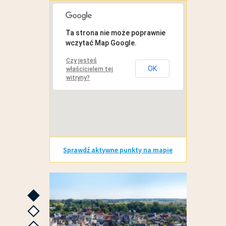
MAPA INTERAKTYWNA
Ta strona nie może poprawnie
wczytać Map Google.
Czy jesteś
OK
właścicielem tej
witryny?
Sprawdź aktywne punkty na mapie
GALERIE ZDJĘĆ
następne
następne