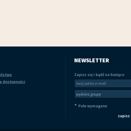
Koncert zespołu BRATHANKI, 14.01.17r.
Ogólnopolski Plener Artysty
NEWSLETTER
zespołu Brathanki 14.01.17r.
Ogólnopolski Plener Artystyczny, 03-
eństwo
Zapisz się i bądź na bieżąco
10.07.16r.
a dostępności
Newsletter
Twój adres e-mai
Wybierz 
Przejdź do galerii
Przejdź do galerii
temat
*
Pole wymagane