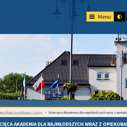
Menu
teka Publiczna Miasta i Gminy
Dziecięca Akademia dla najmłodszych wraz z opiek
CIĘCA AKADEMIA DLA NAJMŁODSZYCH WRAZ Z OPIEKUNA