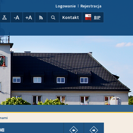
Logowanie
Rejestracja
Wyszukiwarka
wyszukaj...
kontrast
Mapa serwisu
pomniejsz czcionkę
powiększ czcionkę
RSS
Szukaj
Kontakt
BIP
unami
pokaż poprzedni artykuł
pokaż następny
MI