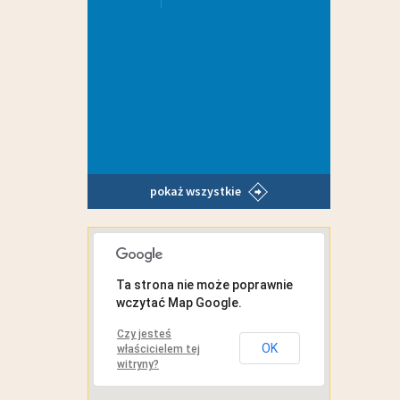
pokaż wszystkie
MAPA INTERAKTYWNA
Ta strona nie może poprawnie
wczytać Map Google.
Czy jesteś
OK
właścicielem tej
witryny?