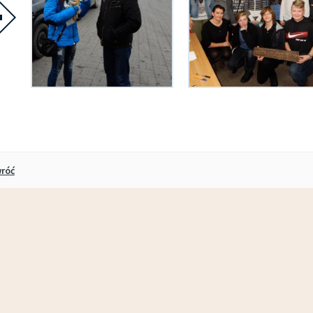
pokaż poprzednie zdjęcia
róć