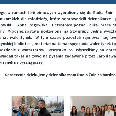
tego w ramach ferii zimowych wybraliśmy się do Radia Żnin
nikarskich
dla młodzieży, które poprowadzili dziennikarze i 
nowski i Anna Rogowska. Uczestnicy poznali bliżej pracę d
my. Młodzież została podzielona na trzy grupy. Jedna wyszł
emat walentynek. W tym czasie pozostali zajmowali się two
zyńskiej biblioteki, materiał na temat spędzania walentynek 
wozdanie z warsztatów. Wszystko to usłyszeliśmy na anteni
wiadali także na żywo na pytania zadawane przez Jarosława
ki rynek na pyszną pizzę.
Serdecznie dziękujemy dziennikarzom Radia Żnin za bardz