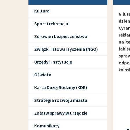
Kultura
6 lu
dzien
Sport i rekreacja
Cyra
rekla
Zdrowie i bezpieczeństwo
na t
łabis
Związki i stowarzyszenia (NGO)
spra
Urzędy i instytucje
odpo
żnińs
Oświata
Karta Dużej Rodziny (KDR)
Strategia rozwoju miasta
Załatw sprawy w urzędzie
Komunikaty