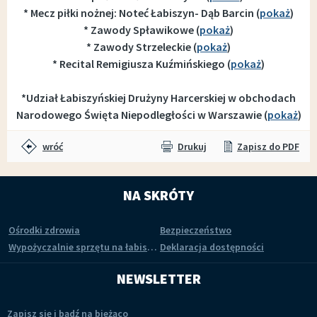
* Mecz piłki nożnej: Noteć Łabiszyn- Dąb Barcin (
pokaż
)
* Zawody Spławikowe (
pokaż
)
* Zawody Strzeleckie (
pokaż
)
* Recital Remigiusza Kuźmińskiego (
pokaż
)
*Udział Łabiszyńskiej Drużyny Harcerskiej w obchodach
Narodowego Święta Niepodległości w Warszawie (
pokaż
)
wróć
Drukuj
Zapisz do PDF
NA SKRÓTY
Ośrodki zdrowia
Bezpieczeństwo
Wypożyczalnie sprzętu na łabiszyńskiej wyspie
Deklaracja dostępności
NEWSLETTER
Zapisz się i bądź na bieżąco