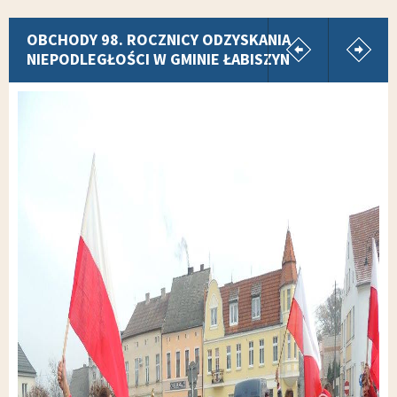
pokaż poprz
p
OBCHODY 98. ROCZNICY ODZYSKANIA
NIEPODLEGŁOŚCI W GMINIE ŁABISZYN