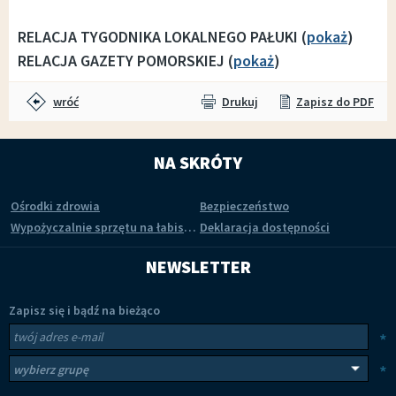
RELACJA TYGODNIKA LOKALNEGO PAŁUKI (
pokaż
)
RELACJA GAZETY POMORSKIEJ (
pokaż
)
wróć
Drukuj
Zapisz do PDF
NA SKRÓTY
Ośrodki zdrowia
Bezpieczeństwo
Wypożyczalnie sprzętu na łabiszyńskiej wyspie
Deklaracja dostępności
NEWSLETTER
Zapisz się i bądź na bieżąco
Newsletter
Twój adres e-mail
*
Wybierz grupy tematyczne
*