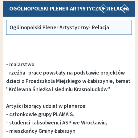
pokaż poprz
p
OGÓLNOPOLSKI PLENER ARTYSTYCZNY- RELACJA
Ogólnopolski Plener Artystyczny- Relacja
- malarstwo
- rzeźba- prace powstały na podstawie projektów
dzieci z Przedszkola Miejskiego w Łabiszynie, temat
"Królewna Śnieżka i siedmiu Krasnoludków".
Artyści biorący udział w plenerze:
- członkowie grupy PLAMA'S,
- studenci i absolwenci ASP we Wrocławiu,
- mieszkańcy Gminy Łabiszyn