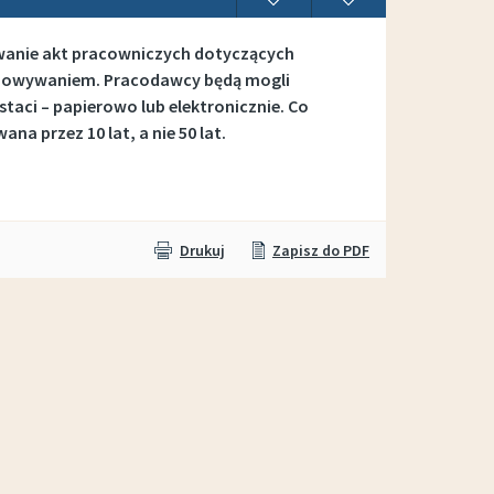
wywanie akt pracowniczych dotyczących
echowywaniem. Pracodawcy będą mogli
aci – papierowo lub elektronicznie. Co
 przez 10 lat, a nie 50 lat.
Drukuj
Zapisz do PDF