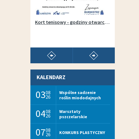
Otwarcie wypożyczalni sprzętu na łabiszyńskiej wyspie - 1 maja 2019r.
Kort tenisowy - godziny otwarcia w sezonie 2026
pokaż poprzedni artykuł
pokaż następny arty
KALENDARZ
03
08
Wspólne sadzenie
26
roślin miododajnych
04
08
Warsztaty
26
pszczelarskie
07
08
KONKURS PLASTYCZNY
26