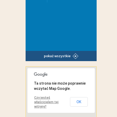
pokaż wszystkie
MAPA INTERAKTYWNA
Ta strona nie może poprawnie
wczytać Map Google.
Czy jesteś
OK
właścicielem tej
witryny?