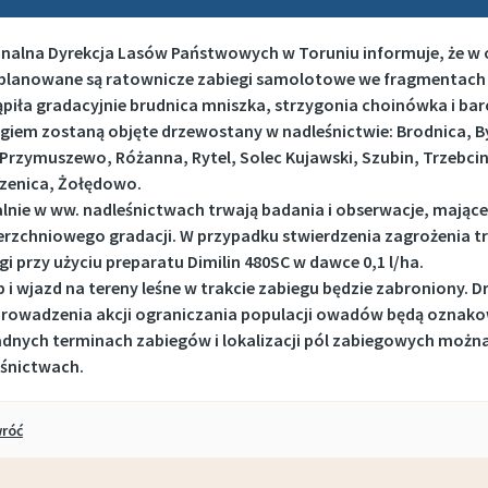
nalna Dyrekcja Lasów Państwowych w Toruniu informuje, że w o
 planowane są ratownicze zabiegi samolotowe we fragmentac
piła gradacyjnie brudnica mniszka, strzygonia choinówka i ba
giem zostaną objęte drzewostany w nadleśnictwie: Brodnica, B
 Przymuszewo, Różanna, Rytel, Solec Kujawski, Szubin, Trzebc
zenica, Żołędowo.
lnie w ww. nadleśnictwach trwają badania i obserwacje, mające n
rzchniowego gradacji. W przypadku stwierdzenia zagrożenia 
gi przy użyciu preparatu Dimilin 480SC w dawce 0,1 l/ha.
 i wjazd na tereny leśne w trakcie zabiegu będzie zabroniony.
rowadzenia akcji ograniczania populacji owadów będą oznako
dnych terminach zabiegów i lokalizacji pól zabiegowych możn
śnictwach.
róć