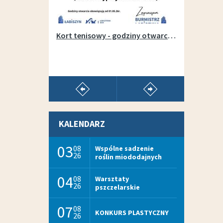
Otwarcie wypożyczalni sprzętu na łabiszyńskiej wyspie - 1 maja 2019r.
Kort tenisowy - godziny otwarcia w sezonie 2026
pokaż poprzedni artykuł
pokaż następny arty
KALENDARZ
03
08
Wspólne sadzenie
26
roślin miododajnych
04
08
Warsztaty
26
pszczelarskie
07
08
KONKURS PLASTYCZNY
26