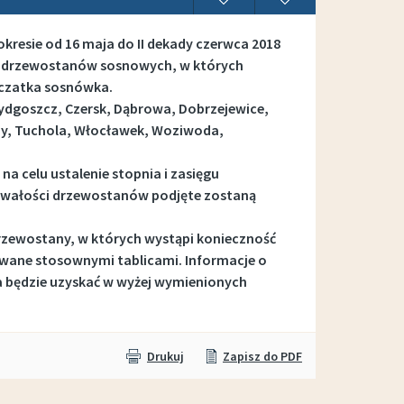
kresie od 16 maja do II dekady czerwca 2018
h drzewostanów sosnowych, w których
rczatka sosnówka.
ydgoszcz, Czersk, Dąbrowa, Dobrzejewice,
iny, Tuchola, Włocławek, Woziwoda,
a celu ustalenie stopnia i zasięgu
trwałości drzewostanów podjęte zostaną
 Drzewostany, w których wystąpi konieczność
wane stosownymi tablicami. Informacje o
a będzie uzyskać w wyżej wymienionych
Drukuj
Zapisz do PDF