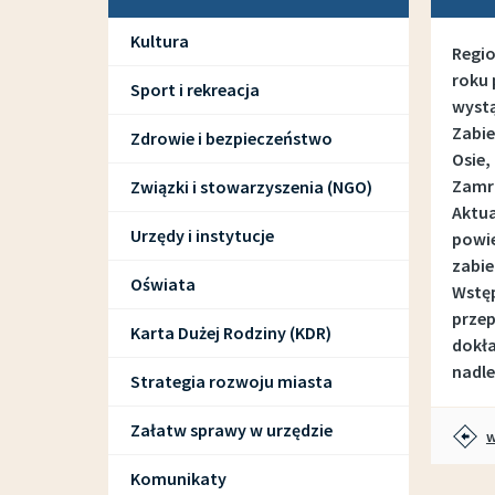
Kultura
Regio
roku
Sport i rekreacja
wystą
Zabie
Zdrowie i bezpieczeństwo
Osie,
Zamr
Związki i stowarzyszenia (NGO)
Aktua
Urzędy i instytucje
powie
zabie
Oświata
Wstęp
przep
Karta Dużej Rodziny (KDR)
dokła
nadle
Strategia rozwoju miasta
Załatw sprawy w urzędzie
w
Komunikaty