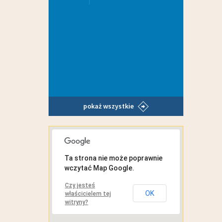
pokaż wszystkie
MAPA INTERAKTYWNA
Ta strona nie może poprawnie
wczytać Map Google.
Czy jesteś
OK
właścicielem tej
witryny?