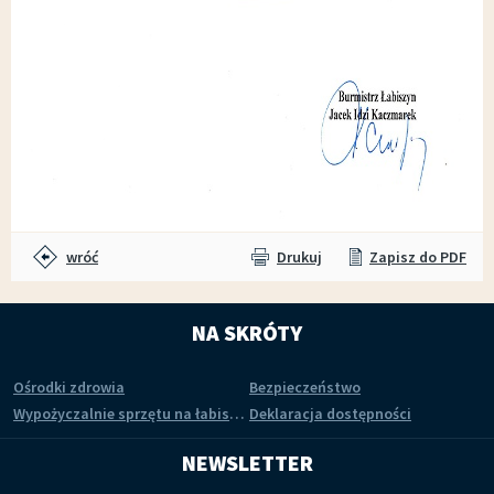
wróć
Drukuj
Zapisz do PDF
NA SKRÓTY
Ośrodki zdrowia
Bezpieczeństwo
Wypożyczalnie sprzętu na łabiszyńskiej wyspie
Deklaracja dostępności
NEWSLETTER