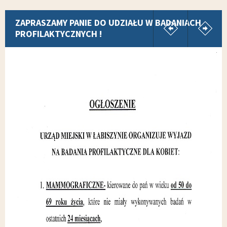
pokaż poprz
p
ZAPRASZAMY PANIE DO UDZIAŁU W BADANIACH
PROFILAKTYCZNYCH !