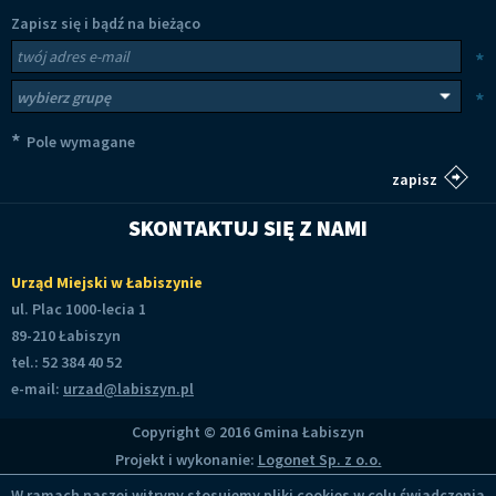
Zapisz się i bądź na bieżąco
Newsletter
Twój adres e-mail
*
Wybierz grupy tematyczne
*
*
Pole wymagane
SKONTAKTUJ SIĘ Z NAMI
Urząd Miejski w Łabiszynie
ul. Plac 1000-lecia 1
89-210 Łabiszyn
tel.: 52 384 40 52
e-mail:
urzad@labiszyn.pl
Copyright © 2016 Gmina Łabiszyn
Projekt i wykonanie:
Logonet Sp. z o.o.
W ramach naszej witryny stosujemy pliki cookies w celu świadczenia