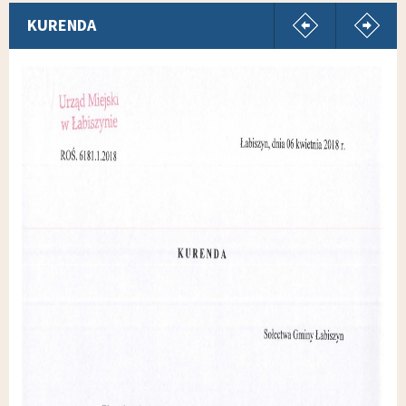
pokaż poprz
p
KURENDA