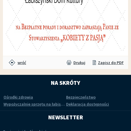
wróć
Drukuj
Zapisz do PDF
NA SKRÓTY
Ośrodki zdrowia
Bezpieczeństwo
Wypożyczalnie sprzętu na łabiszyńskiej wyspie
Deklaracja dostępności
NEWSLETTER