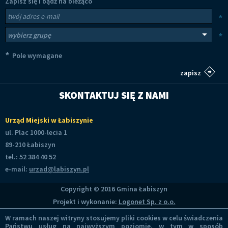
Zapisz się i bądź na bieżąco
Newsletter
Twój adres e-mail
*
Wybierz grupy tematyczne
*
*
Pole wymagane
SKONTAKTUJ SIĘ Z NAMI
Urząd Miejski w Łabiszynie
ul. Plac 1000-lecia 1
89-210 Łabiszyn
tel.: 52 384 40 52
e-mail:
urzad@labiszyn.pl
Copyright © 2016 Gmina Łabiszyn
Projekt i wykonanie:
Logonet Sp. z o.o.
W ramach naszej witryny stosujemy pliki cookies w celu świadczenia
Państwu usług na najwyższym poziomie, w tym w sposób