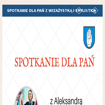
pokaż poprz
p
SPOTKANIE DLA PAŃ Z WIZAŻYSTKĄ I STYLISTKĄ