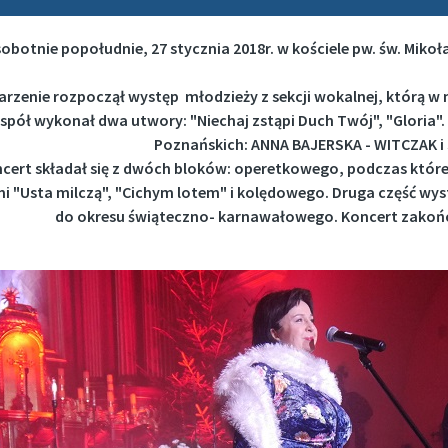
sobotnie popołudnie, 27 stycznia 2018r. w kościele pw. św. Miko
rzenie rozpoczął występ młodzieży z sekcji wokalnej, którą w
spół wykonał dwa utwory: "Niechaj zstąpi Duch Twój", "Gloria". N
Poznańskich: ANNA BAJERSKA - WITCZAK i
cert składał się z dwóch bloków: operetkowego, podczas któr
i "Usta milczą", "Cichym lotem" i kolędowego. Druga część wy
do okresu świąteczno- karnawałowego. Koncert zakończy