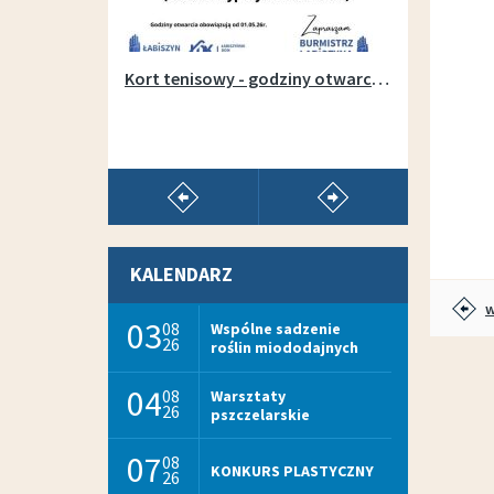
Otwarcie wypożyczalni sprzętu na łabiszyńskiej wyspie - 1 maja 2019r.
Kort tenisowy - godziny otwarcia w sezonie 2026
pokaż poprzedni artykuł
pokaż następny arty
KALENDARZ
w
03
08
Wspólne sadzenie
26
roślin miododajnych
04
08
Warsztaty
26
pszczelarskie
07
08
KONKURS PLASTYCZNY
26