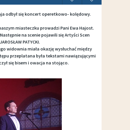
łaja odbył się koncert operetkowo- kolędowy.
 naszym miasteczku prowadzi Pani Ewa Hajost.
astępnie na scenie pojawili się Artyści Scen
 JAROSŁAW PATYCKI.
ego widownia miała okazję wysłuchać między
stępu przeplatana była tekstami nawiązującymi
ł się bisem i owacja na stojąco.