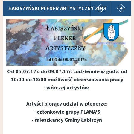
pokaż poprz
p
ŁABISZYŃSKI PLENER ARTYSTYCZNY 2017
Od 05.07.17r. do 09.07.17r. codziennie w godz. od
10:00 do 18:00 możliwość obserwowania pracy
twórczej
artystów.
Artyści biorący udział w plenerze:
- członkowie grupy PLAMA'S
- mieszkańcy Gminy Łabiszyn